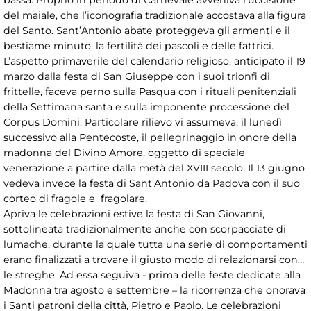
bassa. Proprio in periodo di Carnevale avveniva l’uccisione
del maiale, che l’iconografia tradizionale accostava alla figura
del Santo. Sant’Antonio abate proteggeva gli armenti e il
bestiame minuto, la fertilità dei pascoli e delle fattrici.
L’aspetto primaverile del calendario religioso, anticipato il 19
marzo dalla festa di San Giuseppe con i suoi trionfi di
frittelle, faceva perno sulla Pasqua con i rituali penitenziali
della Settimana santa e sulla imponente processione del
Corpus Domini. Particolare rilievo vi assumeva, il lunedì
successivo alla Pentecoste, il pellegrinaggio in onore della
madonna del Divino Amore, oggetto di speciale
venerazione a partire dalla metà del XVIII secolo. Il 13 giugno
vedeva invece la festa di Sant’Antonio da Padova con il suo
corteo di fragole e fragolare.
Apriva le celebrazioni estive la festa di San Giovanni,
sottolineata tradizionalmente anche con scorpacciate di
lumache, durante la quale tutta una serie di comportamenti
erano finalizzati a trovare il giusto modo di relazionarsi con…
le streghe. Ad essa seguiva - prima delle feste dedicate alla
Madonna tra agosto e settembre – la ricorrenza che onorava
i Santi patroni della città, Pietro e Paolo. Le celebrazioni