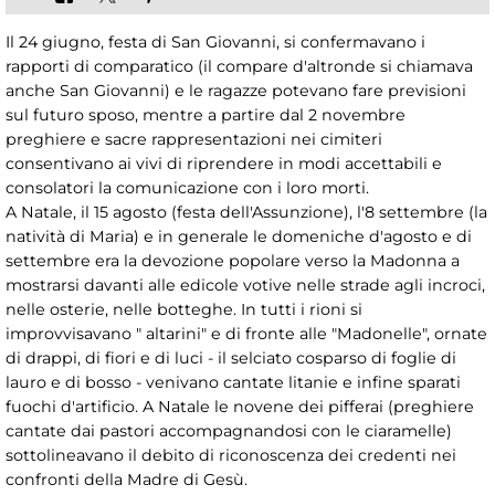
Il 24 giugno, festa di San Giovanni, si confermavano i
rapporti di comparatico (il compare d'altronde si chiamava
anche San Giovanni) e le ragazze potevano fare previsioni
sul futuro sposo, mentre a partire dal 2 novembre
preghiere e sacre rappresentazioni nei cimiteri
consentivano ai vivi di riprendere in modi accettabili e
consolatori la comunicazione con i loro morti.
A Natale, il 15 agosto (festa dell'Assunzione), l'8 settembre (la
natività di Maria) e in generale le domeniche d'agosto e di
settembre era la devozione popolare verso la Madonna a
mostrarsi davanti alle edicole votive nelle strade agli incroci,
nelle osterie, nelle botteghe. In tutti i rioni si
improvvisavano " altarini" e di fronte alle "Madonelle", ornate
di drappi, di fiori e di luci - il selciato cosparso di foglie di
lauro e di bosso - venivano cantate litanie e infine sparati
fuochi d'artificio. A Natale le novene dei pifferai (preghiere
cantate dai pastori accompagnandosi con le ciaramelle)
sottolineavano il debito di riconoscenza dei credenti nei
confronti della Madre di Gesù.