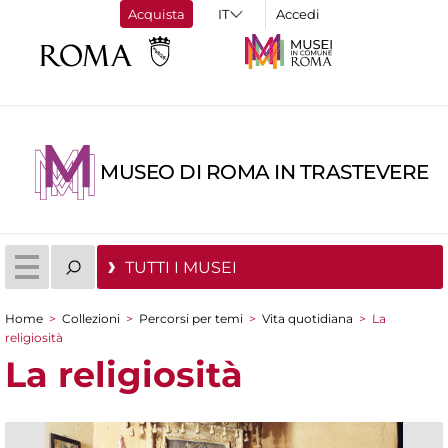
Acquista
Accedi
MUSEO DI ROMA IN TRASTEVERE
TUTTI I MUSEI
Home
>
Collezioni
>
Percorsi per temi
>
Vita quotidiana
>
La
Tu sei qui
religiosità
La religiosità