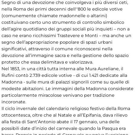
Segno di una devozione che coinvolgeva i più diversi ceti,
nella Roma dei primi decenni dell''800 le edicole votive
(comunemente chiamate madonnelle o altarini)
costituivano certo uno strumento di controllo simbolico
dell’agire quotidiano dei gruppi sociali più inquieti – non a
caso ne erano ricchissimi Trastevere e Monti – ma anche un
segno dell’appropriazione popolare di spazi urbani
significativi, attraverso il comune riconoscersi nella
devozione all’immagine sacra e nella gestione dello spazio
protetto che essa delimitava e valorizzava.
Nel 1853, in una città tutta interna alle Mura Aureliane, il
Rufini contò 2.739 edicole votive - di cui 1.421 dedicate alla
Madonna - sulle mura di palazzi signorili come su quelle di
modeste abitazioni. Le immagini della Madonna considerate
particolarmente miracolose venivano per tradizione
incoronate.
Il ciclo invernale del calendario religioso festivo della Roma
ottocentesca, oltre che al Natale e all’Epifania, dava rilievo
alla festa di Sant’Antonio abate il 17 gennaio, una delle
possibili date d’inizio del carnevale quando la Pasqua era