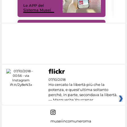
Il 
Le APP del
Mus
Sistema Musei
net
#DiscoverMiC
07/10/2018
Ho cercato la libertà più che la
potenza, e quest'ultima soltanto
perché, in parte, secondava la libertà.
— Marguerite Yourcenar
museiincomuneroma