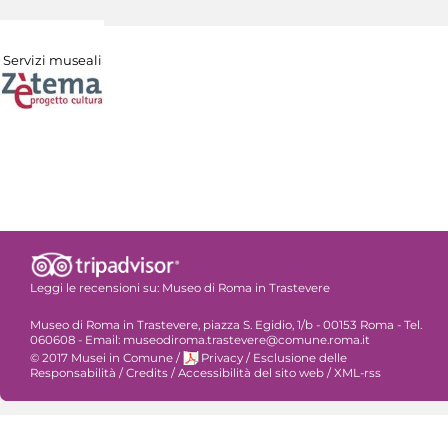
Servizi museali
Leggi le recensioni su:
Museo di Roma in Trastevere
Museo di Roma in Trastevere, piazza S. Egidio, 1/b - 00153 Roma - Tel.
060608 - Email: museodiroma.trastevere@comune.roma.it
© 2017 Musei in Comune
/
Privacy
/
Esclusione delle
Responsabilità
/
Credits
/
Accessibilità del sito web
/
XML-rss