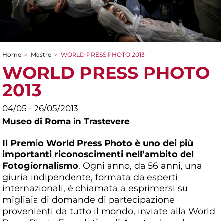
Home
>
Mostre
>
WORLD PRESS PHOTO 2013
Tu sei qui
WORLD PRESS PHOTO
2013
04/05 - 26/05/2013
Museo di Roma in Trastevere
Il Premio World Press Photo è uno dei più
importanti riconoscimenti nell’ambito del
Fotogiornalismo
. Ogni anno, da 56 anni, una
giuria indipendente, formata da esperti
internazionali, è chiamata a esprimersi su
migliaia di domande di partecipazione
provenienti da tutto il mondo, inviate alla World