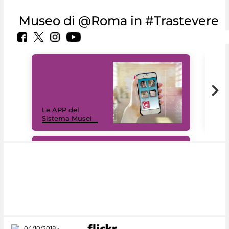
Museo di @Roma in #Trastevere
Il 
Le APP del
Mus
Sistema Musei
net
#DiscoverMiC