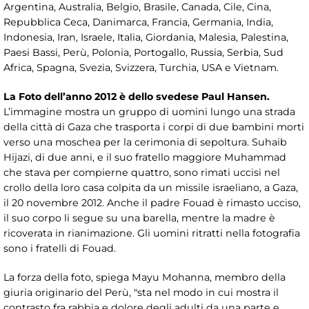
Argentina, Australia, Belgio, Brasile, Canada, Cile, Cina,
Repubblica Ceca, Danimarca, Francia, Germania, India,
Indonesia, Iran, Israele, Italia, Giordania, Malesia, Palestina,
Paesi Bassi, Perù, Polonia, Portogallo, Russia, Serbia, Sud
Africa, Spagna, Svezia, Svizzera, Turchia, USA e Vietnam.
La Foto dell’anno 2012 è dello svedese Paul Hansen
.
L’immagine
mostra un gruppo di uomini lungo una strada
della città di Gaza che trasporta i corpi di due bambini morti
verso una moschea per la cerimonia di sepoltura. Suhaib
Hijazi, di due anni, e il suo fratello maggiore Muhammad
che stava per compierne quattro, sono rimati uccisi nel
crollo della loro casa colpita da un missile israeliano, a Gaza,
il 20 novembre 2012. Anche il padre Fouad è rimasto ucciso,
il suo corpo li segue su una barella, mentre la madre è
ricoverata in rianimazione. Gli uomini ritratti nella fotografia
sono i fratelli di Fouad.
La forza della foto, spiega Mayu Mohanna, membro della
giuria originario del Perù, "sta nel modo in cui mostra il
contrasto fra rabbia e dolore degli adulti da una parte e