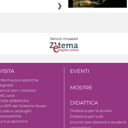
Servizi museali
VISITA
EVENTI
Informazioni pratiche
iglietti
MOSTRE
ervizi per i visitatori
MIC card
isite didattiche
DIDATTICA
Le APP del Sistema Musei
Didattica per le scuole
Guide e cataloghi
ccessibilità
Didattica per tutti
La tua opinione
Incontri per docenti e studenti
universitari