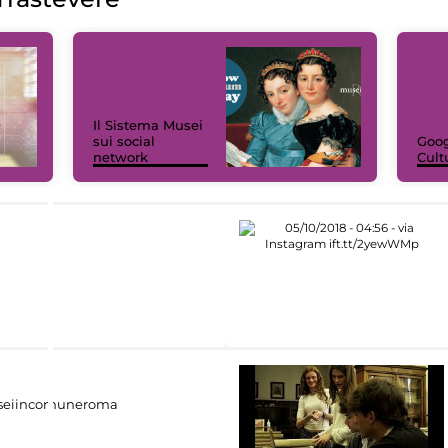
Il Sistema Musei
sui social
Goog
network
Cult
eiincomuneroma