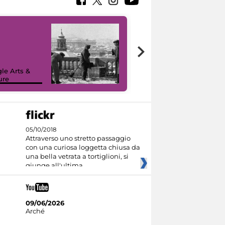
le Arts &
ure
I like MiC
05/10/2018
Attraverso uno stretto passaggio
con una curiosa loggetta chiusa da
una bella vetrata a tortiglioni, si
giunge all'ultima
09/06/2026
Arché