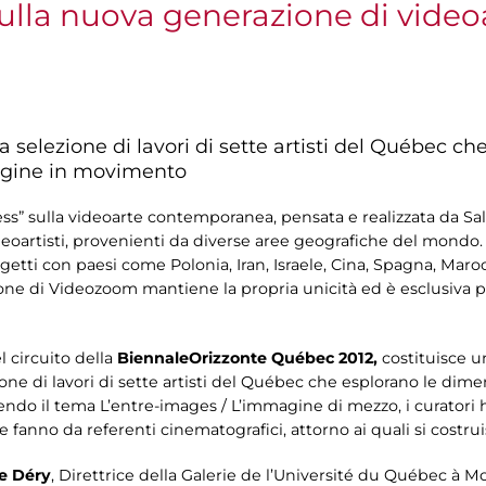
lla nuova generazione di videoa
na selezione di lavori di sette artisti del Québec c
magine in movimento
ress” sulla videoarte contemporanea, pensata e realizzata da Sala
eoartisti, provenienti da diverse aree geografiche del mondo. 
ogetti con paesi come Polonia, Iran, Israele, Cina, Spagna, Mar
ne di Videozoom mantiene la propria unicità ed è esclusiva p
l circuito della
Biennale
Orizzonte Québec 2012,
costituisce
u
zione di lavori di sette artisti del Québec che esplorano le dime
o il tema L’entre-images / L’immagine di mezzo, i curatori han
ne fanno da referenti cinematografici, attorno ai quali si costr
e Déry
, Direttrice della Galerie de l’Université du Québec à M