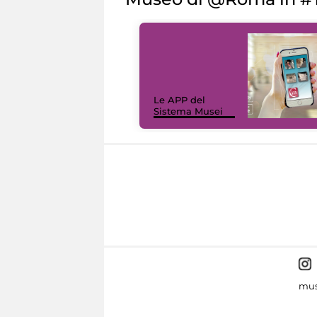
Le APP del
Sistema Musei
mus