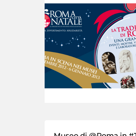
Museo di @Roma in #T