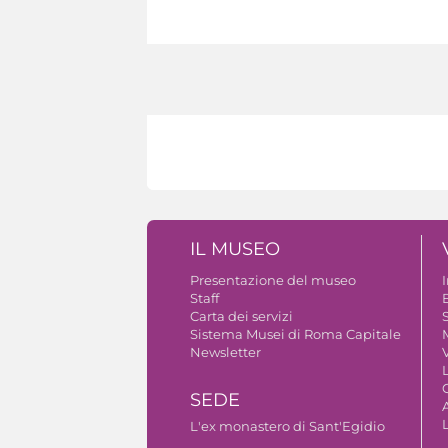
IL MUSEO
Presentazione del museo
Staff
B
Carta dei servizi
S
Sistema Musei di Roma Capitale
Newsletter
V
SEDE
A
L'ex monastero di Sant'Egidio