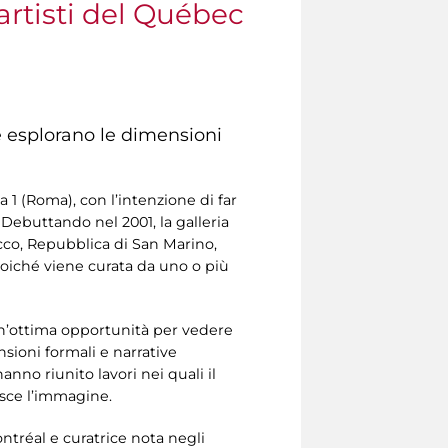
rtisti del Québec
he esplorano le dimensioni
 1 (Roma), con l’intenzione di far
Debuttando nel 2001, la galleria
occo, Repubblica di San Marino,
oiché viene curata da uno o più
n’ottima opportunità per vedere
nsioni formali e narrative
no riunito lavori nei quali il
uisce l’immagine.
ontréal e curatrice nota negli