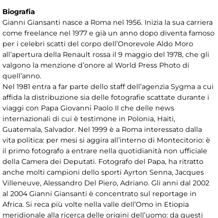
Biografia
Gianni Giansanti nasce a Roma nel 1956. Inizia la sua carriera
come freelance nel 1977 e già un anno dopo diventa famoso
per i celebri scatti del corpo dell’Onorevole Aldo Moro
all’apertura della Renault rossa il 9 maggio del 1978, che gli
valgono la menzione d’onore al World Press Photo di
quell’anno.
Nel 1981 entra a far parte dello staff dell’agenzia Sygma a cui
affida la distribuzione sia delle fotografie scattate durante i
viaggi con Papa Giovanni Paolo II che delle news
internazionali di cui è testimone in Polonia, Haiti,
Guatemala, Salvador. Nel 1999 è a Roma interessato dalla
vita politica: per mesi si aggira all’interno di Montecitorio: è
il primo fotografo a entrare nella quotidianità non ufficiale
della Camera dei Deputati. Fotografo del Papa, ha ritratto
anche molti campioni dello sporti Ayrton Senna, Jacques
Villeneuve, Alessandro Del Piero, Adriano. Gli anni dal 2002
al 2004 Gianni Giansanti è concentrato sul reportage in
Africa. Si reca più volte nella valle dell’Omo in Etiopia
meridionale alla ricerca delle origini dell’uomo: da questi