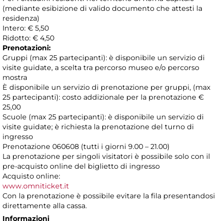
(mediante esibizione di valido documento che attesti la
residenza)
Intero: € 5,50
Ridotto: € 4,50
Prenotazioni:
Gruppi (max 25 partecipanti): è disponibile un servizio di
visite guidate, a scelta tra percorso museo e/o percorso
mostra
È disponibile un servizio di prenotazione per gruppi, (max
25 partecipanti): costo addizionale per la prenotazione €
25,00
Scuole (max 25 partecipanti): è disponibile un servizio di
visite guidate; è richiesta la prenotazione del turno di
ingresso
Prenotazione 060608 (tutti i giorni 9.00 – 21.00)
La prenotazione per singoli visitatori è possibile solo con il
pre-acquisto online del biglietto di ingresso
Acquisto online:
www.omniticket.it
Con la prenotazione è possibile evitare la fila presentandosi
direttamente alla cassa.
Informazioni