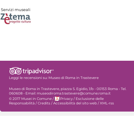
Servizi museali
Leggi le recensioni su:
Museo di Roma in Trastevere
Museo di Roma in Trastevere, piazza S. Egidio, 1/b - 00153 Roma - Tel.
060608 - Email: museodiroma.trastevere@comune.roma.it
© 2017 Musei in Comune
/
Privacy
/
Esclusione delle
Responsabilità
/
Credits
/
Accessibilità del sito web
/
XML-rss