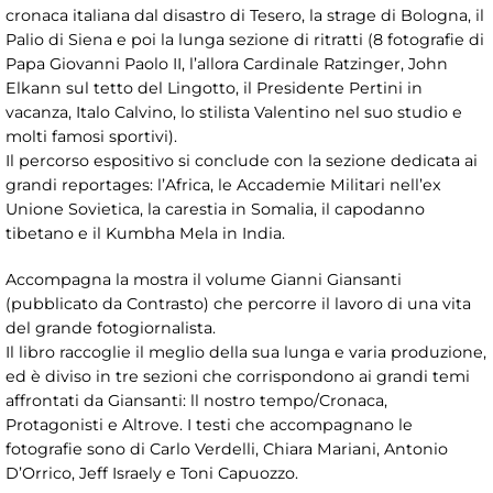
cronaca italiana dal disastro di Tesero, la strage di Bologna, il
Palio di Siena e poi la lunga sezione di ritratti (8 fotografie di
Papa Giovanni Paolo II, l’allora Cardinale Ratzinger, John
Elkann sul tetto del Lingotto, il Presidente Pertini in
vacanza, Italo Calvino, lo stilista Valentino nel suo studio e
molti famosi sportivi).
Il percorso espositivo si conclude con la sezione dedicata ai
grandi reportages: l’Africa, le Accademie Militari nell’ex
Unione Sovietica, la carestia in Somalia, il capodanno
tibetano e il Kumbha Mela in India.
Accompagna la mostra il volume Gianni Giansanti
(pubblicato da Contrasto) che percorre il lavoro di una vita
del grande fotogiornalista.
Il libro raccoglie il meglio della sua lunga e varia produzione,
ed è diviso in tre sezioni che corrispondono ai grandi temi
affrontati da Giansanti: ll nostro tempo/Cronaca,
Protagonisti e Altrove. I testi che accompagnano le
fotografie sono di Carlo Verdelli, Chiara Mariani, Antonio
D’Orrico, Jeff Israely e Toni Capuozzo.