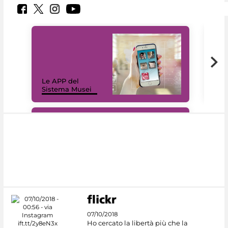
Il 
Le APP del
Mus
Sistema Musei
net
#DiscoverMiC
07/10/2018
Ho cercato la libertà più che la