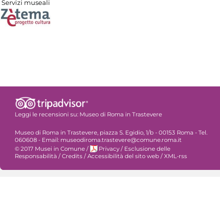
Servizi museali
Leggi le recensioni su:
Museo di Roma in Trastevere
Museo di Roma in Trastevere, piazza S. Egidio, 1/b - 00153 Roma - Tel.
060608 - Email: museodiroma.trastevere@comune.roma.it
© 2017 Musei in Comune
/
Privacy
/
Esclusione delle
Responsabilità
/
Credits
/
Accessibilità del sito web
/
XML-rss