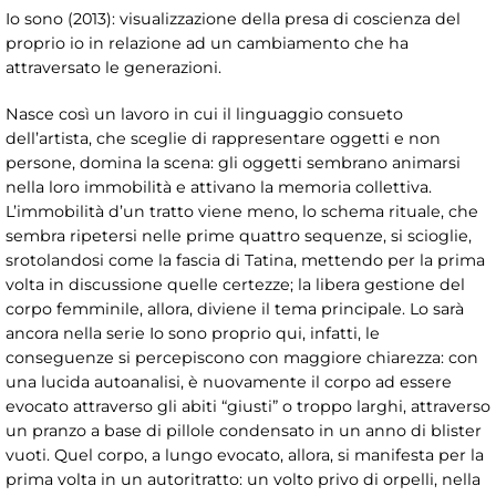
Io sono (2013): visualizzazione della presa di coscienza del
proprio io in relazione ad un cambiamento che ha
attraversato le generazioni.
Nasce così un lavoro in cui il linguaggio consueto
dell’artista, che sceglie di rappresentare oggetti e non
persone, domina la scena: gli oggetti sembrano animarsi
nella loro immobilità e attivano la memoria collettiva.
L’immobilità d’un tratto viene meno, lo schema rituale, che
sembra ripetersi nelle prime quattro sequenze, si scioglie,
srotolandosi come la fascia di Tatina, mettendo per la prima
volta in discussione quelle certezze; la libera gestione del
corpo femminile, allora, diviene il tema principale. Lo sarà
ancora nella serie Io sono proprio qui, infatti, le
conseguenze si percepiscono con maggiore chiarezza: con
una lucida autoanalisi, è nuovamente il corpo ad essere
evocato attraverso gli abiti “giusti” o troppo larghi, attraverso
un pranzo a base di pillole condensato in un anno di blister
vuoti. Quel corpo, a lungo evocato, allora, si manifesta per la
prima volta in un autoritratto: un volto privo di orpelli, nella