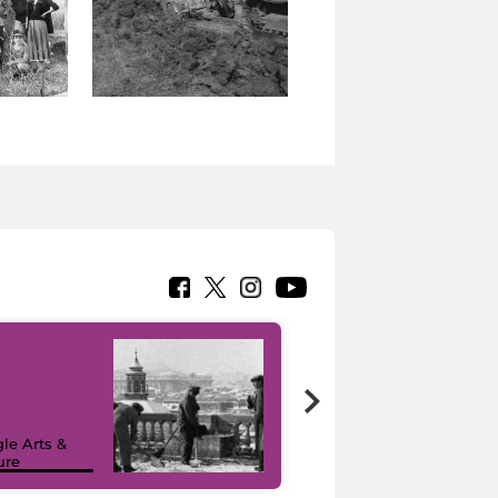
le Arts &
ure
I like MiC