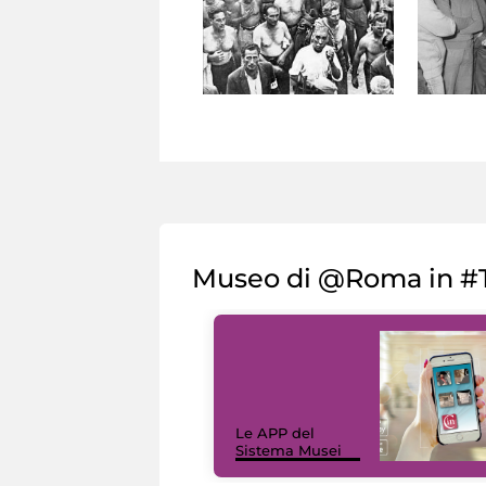
Museo di @Roma in #T
Le APP del
Sistema Musei