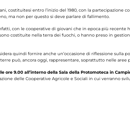
ni, costituitesi entro l’inizio del 1980, con la partecipazione c
no, ma non per questo si deve parlare di fallimento.
 infatti, con le cooperative di giovani che in epoca più recent
ono costituite nella terra dei fuochi, o hanno preso in gestione 
sidera quindi fornire anche un’occasione di riflessione sulla p
terre può, ancora oggi, rappresentare, soprattutto nelle aree p
le ore 9.00 all’interno della Sala della Protomoteca in Campi
eazione delle Cooperative Agricole e Sociali in cui verranno sv