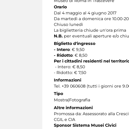
Museo di Roma in Trastevere
Orario
Dal 4 maggio al 4 giugno 2017
Da martedì a domenica ore 10.00-20
Chiuso lunedì
La biglietteria chiude un'ora prima
N.B.
per eventuali aperture e/o chiu
Biglietto d'ingresso
- Intero
: € 9,50
- Ridotto
: € 8,50
Per i cittadini residenti nel territo
- Intero: € 8,50
- Ridotto: € 7,50
Informazioni
Tel. +39 060608 (tutti i giorni ore 9.0
Tipo
Mostra|Fotografia
Altre informazioni
Promossa da: Assessorato alla Cresci
CGIL e CIA
Sponsor Sistema Musei Civici