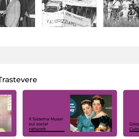
rastevere
Il Sistema Musei
sui social
Goog
network
Cult