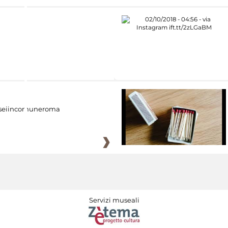
eiincomuneroma
Servizi museali