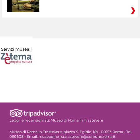
Servizi museali
Leggi le recensioni su:
Museo di Roma in Trastevere
Museo di Roma in Trastevere, piazza S. Egidio, 1/b - 00153 Roma - Tel.
060608 - Email: museodiroma.trastevere@comune.roma.it