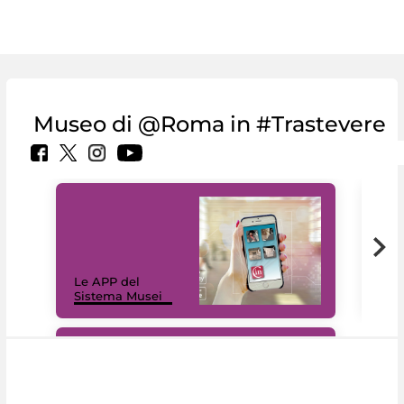
Museo di @Roma in #Trastevere
Il 
Le APP del
Mus
Sistema Musei
net