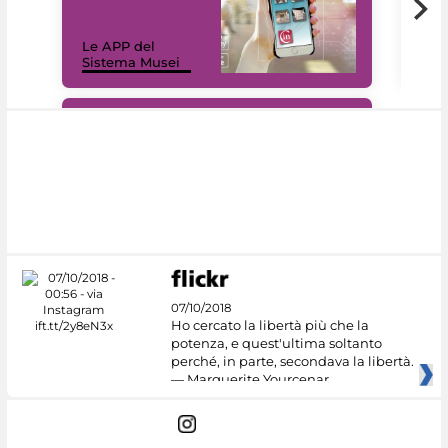
Il 
Le APP del
Mus
Sistema Musei
net
#DiscoverMiC
07/10/2018
Ho cercato la libertà più che la
potenza, e quest'ultima soltanto
perché, in parte, secondava la libertà.
— Marguerite Yourcenar