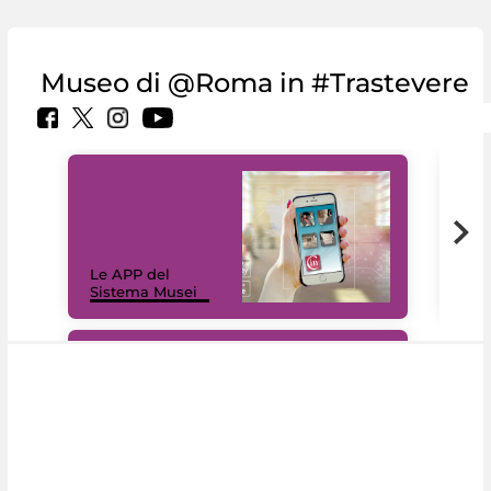
Museo di @Roma in #Trastevere
Il 
Le APP del
Mus
Sistema Musei
net
#DiscoverMiC