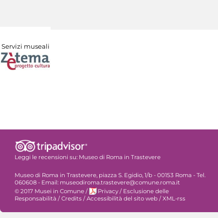
Servizi museali
Leggi le recensioni su:
Museo di Roma in Trastevere
Museo di Roma in Trastevere, piazza S. Egidio, 1/b - 00153 Roma - Tel.
060608 - Email: museodiroma.trastevere@comune.roma.it
© 2017 Musei in Comune
/
Privacy
/
Esclusione delle
Responsabilità
/
Credits
/
Accessibilità del sito web
/
XML-rss