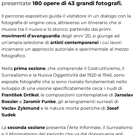
presentate
180 opere di 43 grandi fotografi.
Il percorso espositivo guida il visitatore in un dialogo con la
fotografia di origine ceca, attraverso un itinerario che si
muove tra il nuovo e lo storico: partendo dai primi
movimenti d’avanguardia
degli anni ‘20, si giunge ad
un’ampia selezione di
artisti contemporanei
i cui lavori
incarnano un approccio autoriale e sperimentale al mezzo
fotografico.
Nella
prima sezione
, che comprende il Costruttivismo, il
Surrealismo e la Nuova Oggettività dal 1920 al 1945, sono
esposte fotografie che si sono rivelate fondamentali nello
sviluppo di una visione specificatamente ceca: i nudi di
František Drtikol
, le composizioni contemplative di
Jaroslav
Rossler
e
Jaromir Funke
, gli arrangiamenti surreali di
Vaclav Zykmund
e le nature morte poetiche di
Josef
Sudek
.
La
seconda sezione
presenta l’Arte Informale, il Surrealismo
e il Minimalismo del periodo che va dal dopoguerra agli