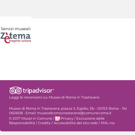
Servizi museali
Leggi le recensioni su:
Museo di Roma in Trastevere
Museo di Roma in Trastevere, piazza S. Egidio, 1/b - 00153 Roma - Tel.
060608 - Email: museodiroma.trastevere@comune.roma.it
© 2017 Musei in Comune
/
Privacy
/
Esclusione delle
Responsabilità
/
Credits
/
Accessibilità del sito web
/
XML-rss