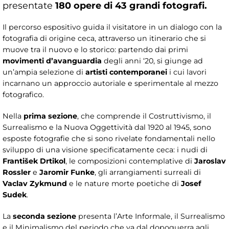
presentate
180 opere di 43 grandi fotografi.
Il percorso espositivo guida il visitatore in un dialogo con la
fotografia di origine ceca, attraverso un itinerario che si
muove tra il nuovo e lo storico: partendo dai primi
movimenti d’avanguardia
degli anni ‘20, si giunge ad
un’ampia selezione di
artisti contemporanei
i cui lavori
incarnano un approccio autoriale e sperimentale al mezzo
fotografico.
Nella
prima sezione
, che comprende il Costruttivismo, il
Surrealismo e la Nuova Oggettività dal 1920 al 1945, sono
esposte fotografie che si sono rivelate fondamentali nello
sviluppo di una visione specificatamente ceca: i nudi di
František Drtikol
, le composizioni contemplative di
Jaroslav
Rossler
e
Jaromir Funke
, gli arrangiamenti surreali di
Vaclav Zykmund
e le nature morte poetiche di
Josef
Sudek
.
La
seconda sezione
presenta l’Arte Informale, il Surrealismo
e il Minimalismo del periodo che va dal dopoguerra agli