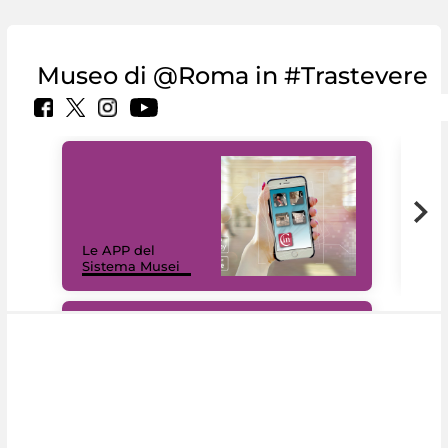
Museo di @Roma in #Trastevere
Il 
Le APP del
Mus
Sistema Musei
net
#DiscoverMiC