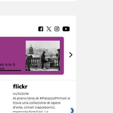
le Arts &
ure
I like MiC
04/10/2018
Al piano terra di #PalazzoPrimoli si
trova una collezione di opere
d’arte, cimeli napoleonici,
memorie familiari. La