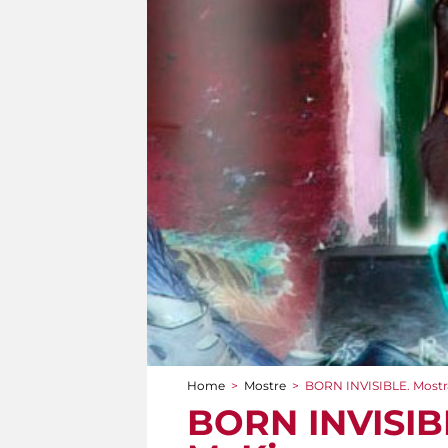
Home
>
Mostre
>
BORN INVISIBLE. Mostra
Tu sei qui
BORN INVISIBL