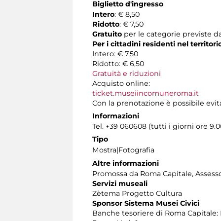
Biglietto d'ingresso
Intero
: € 8,50
Ridotto
: € 7,50
Gratuito
per le categorie previste da
Per i cittadini residenti nel territo
Intero: € 7,50
Ridotto: € 6,50
Gratuità e riduzioni
Acquisto online:
ticket.museiincomuneroma.it
Con la prenotazione è possibile evita
Informazioni
Tel. +39 060608 (tutti i giorni ore 9.0
Tipo
Mostra|Fotografia
Altre informazioni
Promossa da Roma Capitale, Assessora
Servizi museali
Zètema Progetto Cultura
Sponsor Sistema Musei Civici
Banche tesoriere di Roma Capitale: