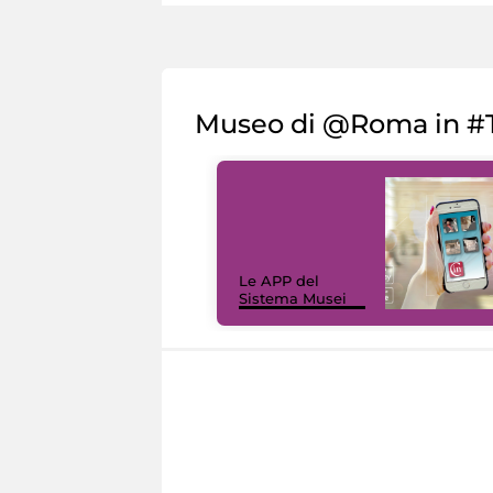
Museo di @Roma in #T
Le APP del
Sistema Musei