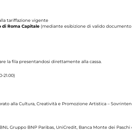
lla tariffazione vigente
rio di Roma Capitale
(mediante esibizione di valido documento c
re la fila presentandosi direttamente alla cassa.
0-21.00)
to alla Cultura, Creatività e Promozione Artistica – Sovrintend
 BNL Gruppo BNP Paribas, UniCredit, Banca Monte dei Paschi d