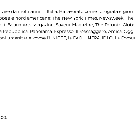
ve da molti anni in Italia. Ha lavorato come fotografa e giornal
ropee e nord americane: The New York Times, Newsweek, The I
lt, Beaux Arts Magazine, Saveur Magazine, The Toronto Globe 
, La Repubblica, Panorama, Espresso, Il Messaggero, Amica, Oggi,
oni umanitarie, come l’UNICEF, la FAO, UNFPA, IDLO, La Comuni
.00.