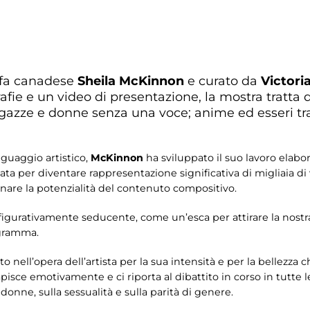
rafa canadese
Sheila McKinnon
e curato da
Victori
fie e un video di presentazione, la mostra tratta de
agazze e donne senza una voce; anime ed esseri tras
nguaggio artistico,
McKinnon
ha sviluppato il suo lavoro elabo
 per diventare rappresentazione significativa di migliaia di v
are la potenzialità del contenuto compositivo.
igurativamente seducente, come un’esca per attirare la nostra
togramma.
to nell’opera dell’artista per la sua intensità e per la bellezza
pisce emotivamente e ci riporta al dibattito in corso in tutte
e donne, sulla sessualità e sulla parità di genere.