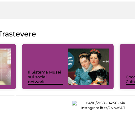
rastevere
Il Sistema Musei
sui social
Goog
network
Cult