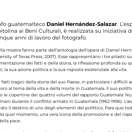
rafo guatemalteco
Daniel Hernández-Salazar
. L’e
lina ai Beni Culturali, è realizzata su iniziativa 
inque anni di lavoro del fotografo.
a mostra fanno parte dell’antologia dell’opera di Daniel Herná
ity of Texas Press, 2007). Esse rappresentano i tre pilastri sui
cumentazione dei fatti e della storia, la riflessione profonda 
 la sua azione politica e la sua risposta esistenziale alla vita.
tti tragici della storia del suo Paese, in particolare i difficili
lavoro al tema della vita e della morte in Guatemala. Il suo poli
to le copertine dei quattro volumi del rapporto Guatemala: N
i umani durante il conflitto armato in Guatemala (1962-1996). L’a
to il destino di uno degli elementi del polittico, Para que tod
da quel momento, una vera icona della promozione e del rispett
della pace.