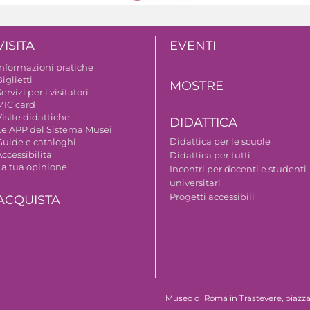
VISITA
EVENTI
Informazioni pratiche
iglietti
MOSTRE
ervizi per i visitatori
MIC card
isite didattiche
DIDATTICA
Le APP del Sistema Musei
Didattica per le scuole
Guide e cataloghi
ccessibilità
Didattica per tutti
La tua opinione
Incontri per docenti e studenti
universitari
Progetti accessibili
ACQUISTA
Museo di Roma in Trastevere, piazza S