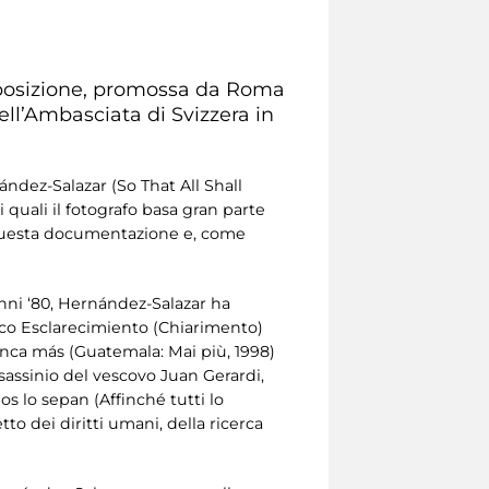
sposizione, promossa da Roma
dell’Ambasciata di Svizzera in
ndez-Salazar (So That All Shall
 quali il fotografo basa gran parte
su questa documentazione e, come
 anni ‘80, Hernández-Salazar ha
ttico Esclarecimiento (Chiarimento)
unca más (Guatemala: Mai più, 1998)
ssassinio del vescovo Juan Gerardi,
os lo sepan (Affinché tutti lo
o dei diritti umani, della ricerca