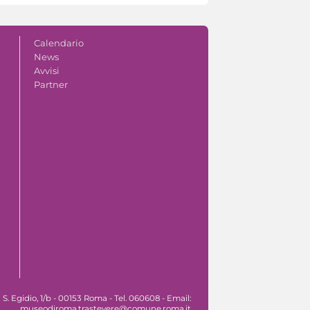
Calendario
News
Avvisi
Partner
. Egidio, 1/b - 00153 Roma - Tel. 060608 - Email:
museodiroma.trastevere@comune.roma.it