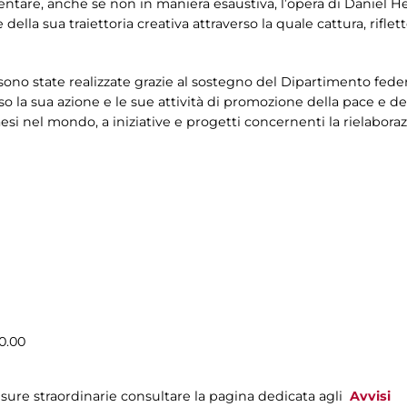
entare, anche se non in maniera esaustiva, l’opera di Daniel He
della sua traiettoria creativa attraverso la quale cattura, rifle
o state realizzate grazie al sostegno del Dipartimento federale
 la sua azione e le sue attività di promozione della pace e dei 
aesi nel mondo, a iniziative e progetti concernenti la rielabor
0.00
sure straordinarie consultare la pagina dedicata agli
Avvisi