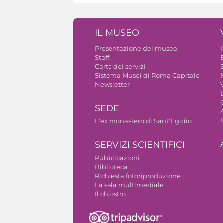
IL MUSEO
Presentazione del museo
Staff
B
Carta dei servizi
S
Sistema Musei di Roma Capitale
Newsletter
V
SEDE
A
L'ex monastero di Sant'Egidio
SERVIZI SCIENTIFICI
Pubblicazioni
Biblioteca
Richiesta fotoriproduzione
La sala multimediale
Il chiostro
Autorizzazione riprese fotografiche