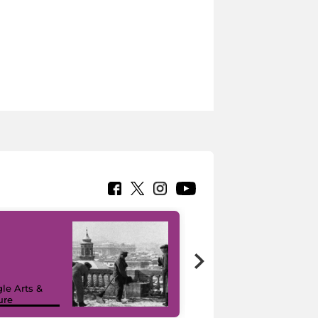
le Arts &
ure
I like MiC