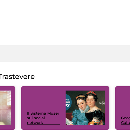
rastevere
Il Sistema Musei
sui social
Goog
network
Cult