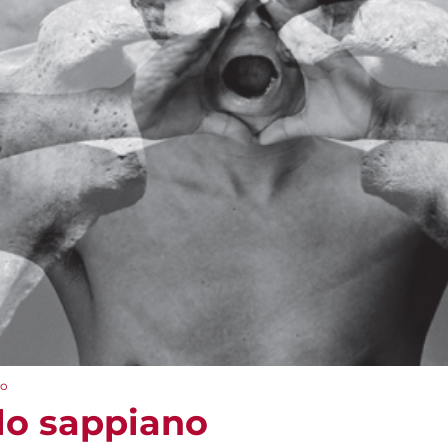
no
 lo sappiano