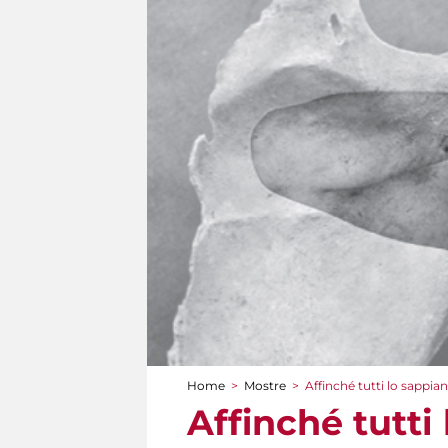
Home
>
Mostre
>
Affinché tutti lo sappia
Tu sei qui
Affinché tutti