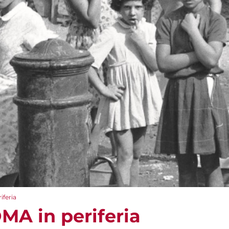
feria
A in periferia