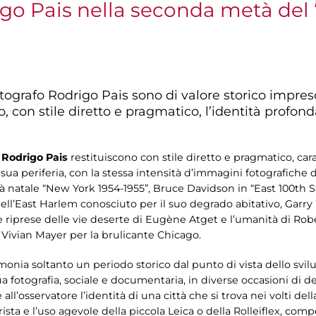
igo Pais nella seconda metà del
tografo Rodrigo Pais sono di valore storico impre
o, con stile diretto e pragmatico, l’identità profond
o
Rodrigo Pais
restituiscono con stile diretto e pragmatico, carat
 sua periferia, con la stessa intensità d’immagini fotografiche 
ttà natale “New York 1954-1955”, Bruce Davidson in “East 100th S
dell’East Harlem conosciuto per il suo degrado abitativo, Garry
e riprese delle vie deserte di Eugène Atget e l’umanità di Robe
 Vivian Mayer per la brulicante Chicago.
timonia soltanto un periodo storico dal punto di vista dello svi
sua fotografia, sociale e documentaria, in diverse occasioni di
 all’osservatore l’identità di una città che si trova nei volti de
sta e l’uso agevole della piccola Leica o della Rolleiflex, com