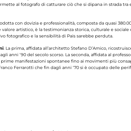
ette al fotografo di catturare ciò che si dipana in strada tra e
odotta con dovizia e professionalità, composta da quasi 380.000
alore artistico, è la testimonianza storica, culturale e social
ivo fotografico e la sensibilità di Pais sarebbe perduta.
ni
. La prima, affidata all’architetto Stefano D’Amico, ricostruis
 agli anni ‘90 del secolo scorso. La seconda, affidata al professor
lle prime manifestazioni spontanee fino ai movimenti più consap
Franco Ferrarotti che fin dagli anni ‘70 si è occupato delle perif