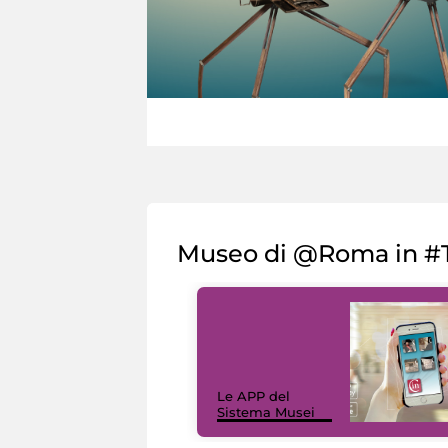
Museo di @Roma in #T
Le APP del
Sistema Musei