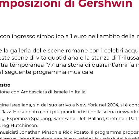
omposizioni di Gershwin
 con ingresso simbolico a 1 euro nell'ambito dell
 la galleria delle scene romane con i celebri acquer
ste scene di vita quotidiana e la stanza di Trilussa.
tra temporanea ’77 una storia di quarant’anni fa n
 al seguente programma musicale.
ostro
zione con Ambasciata di Israele in Italia
igine israeliana, sin dal suo arrivo a New York nel 2004, si è co
Jazz. Ha suonato con i più grandi artisti della scena newyorke
g, Esperanza Spalding, Sam Yahel, Jeff Ballard, Gretchen Parlat
Greg Hutchinson.
i musicisti Jonathan Pinson e Rick Rosato. Il programma propo
izzato: l’identificazione con le sue origini, la varietà dei luogh