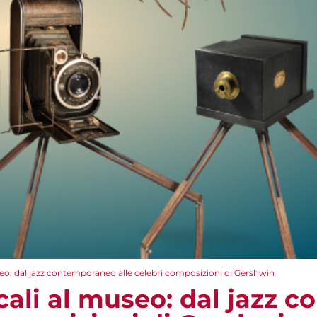
eo: dal jazz contemporaneo alle celebri composizioni di Gershwin
cali al museo: dal jazz 