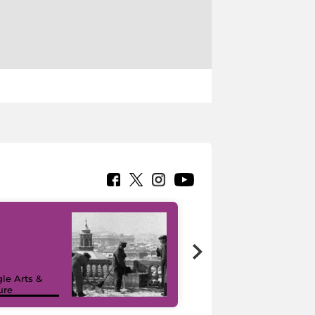
le Arts &
ure
I like MiC