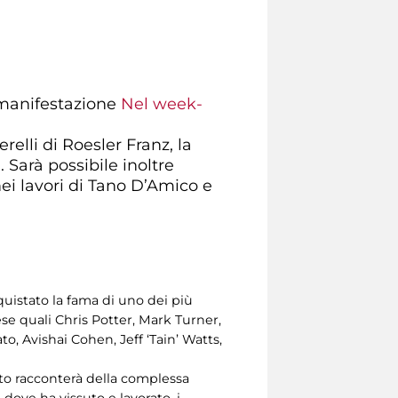
a manifestazione
Nel week-
elli di Roesler Franz, la
 Sarà possibile inoltre
ei lavori di Tano D’Amico e
nquistato la fama di uno dei più
se quali Chris Potter, Mark Turner,
o, Avishai Cohen, Jeff ‘Tain’ Watts,
sto racconterà della complessa
i dove ha vissuto e lavorato, i