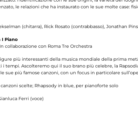
zato, le relazioni che ha instaurato con le sue molte case: fis
kselman (chitarra), Rick Rosato (contrabbasso), Jonathan Pinso
 I Piano
 In collaborazione con Roma Tre Orchestra
gure più interessanti della musica mondiale della prima metà 
i tempi. Ascolteremo qui il suo brano più celebre, la Rapsodia
le sue più famose canzoni, con un focus in particolare sull’op
canzoni scelte; Rhapsody in blue, per pianoforte solo
ianluca Ferri (voce)