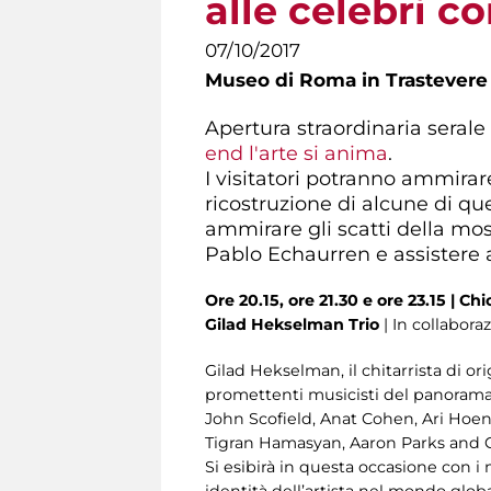
alle celebri c
07/10/2017
Museo di Roma in Trastevere
Apertura straordinaria serale
end l'arte si anima
.
I visitatori potranno ammirare
ricostruzione di alcune di que
ammirare gli scatti della mos
Pablo Echaurren e assistere
Ore 20.15, ore 21.30 e ore 23.15 |
Chi
Gilad Hekselman Trio
| In collabora
Gilad Hekselman, il chitarrista di or
promettenti musicisti del panorama 
John Scofield, Anat Cohen, Ari Hoeni
Tigran Hamasyan, Aaron Parks and 
Si esibirà in questa occasione con 
identità dell’artista nel mondo global