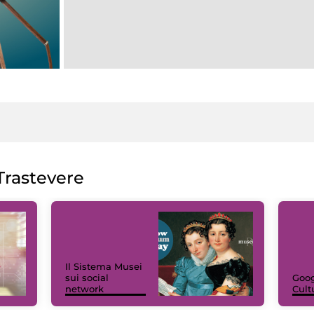
rastevere
Il Sistema Musei
sui social
Goog
network
Cult