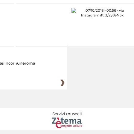
eiincomuneroma
Servizi museali