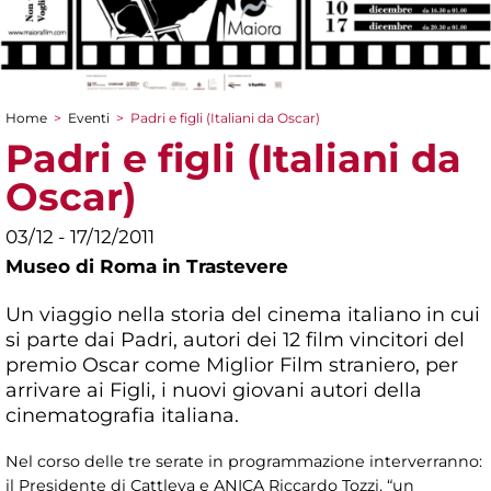
Home
>
Eventi
>
Padri e figli (Italiani da Oscar)
Tu sei qui
Padri e figli (Italiani da
Oscar)
03/12 - 17/12/2011
Museo di Roma in Trastevere
Un viaggio nella storia del cinema italiano in cui
si parte dai Padri, autori dei 12 film vincitori del
premio Oscar come Miglior Film straniero, per
arrivare ai Figli, i nuovi giovani autori della
cinematografia italiana.
Nel corso delle tre serate in programmazione interverranno:
il Presidente di Cattleya e ANICA Riccardo Tozzi, “un