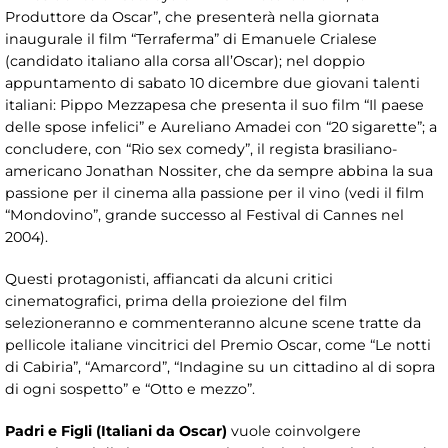
Produttore da Oscar”, che presenterà nella giornata
inaugurale il film “Terraferma” di Emanuele Crialese
(candidato italiano alla corsa all’Oscar); nel doppio
appuntamento di sabato 10 dicembre due giovani talenti
italiani: Pippo Mezzapesa che presenta il suo film “Il paese
delle spose infelici” e Aureliano Amadei con “20 sigarette”; a
concludere, con “Rio sex comedy”, il regista brasiliano-
americano Jonathan Nossiter, che da sempre abbina la sua
passione per il cinema alla passione per il vino (vedi il film
“Mondovino”, grande successo al Festival di Cannes nel
2004).
Questi protagonisti, affiancati da alcuni critici
cinematografici, prima della proiezione del film
selezioneranno e commenteranno alcune scene tratte da
pellicole italiane vincitrici del Premio Oscar, come “Le notti
di Cabiria”, “Amarcord”, “Indagine su un cittadino al di sopra
di ogni sospetto” e “Otto e mezzo”.
Padri e Figli (Italiani da Oscar)
vuole coinvolgere