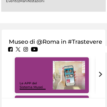
Evento|Manifestazioni
Museo di @Roma in #Trastevere
Il 
Le APP del
Mus
Sistema Musei
net