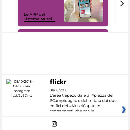
Il 
Le APP del
Mus
Sistema Musei
net
#DiscoverMiC
08/10/2018
L'area trapezoidale di #piazza del
#Campidoglio è delimitata dai due
edifici dei #MuseiCapitolini
contrapposti, che con le