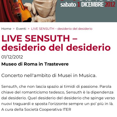
Home
>
Eventi
>
LIVE SENSUTH – desiderio del desiderio
Tu sei qui
LIVE SENSUTH –
desiderio del desiderio
01/12/2012
Museo di Roma in Trastevere
Concerto nell'ambito di Musei in Musica.
Sensuth, che non lascia spazio ai timidi di passione. Parola
chiave del romanticismo tedesco, Sensuth è la dipendenza
dal desiderio. Quel desiderio del desiderio che spinge verso
nuovi traguardi e sposta l’orizzonte sempre un po’ più in là.
A cura della Società Cooperativa ITER