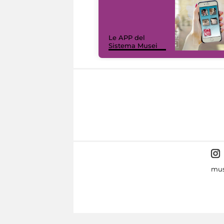
Le APP del
Sistema Musei
mus