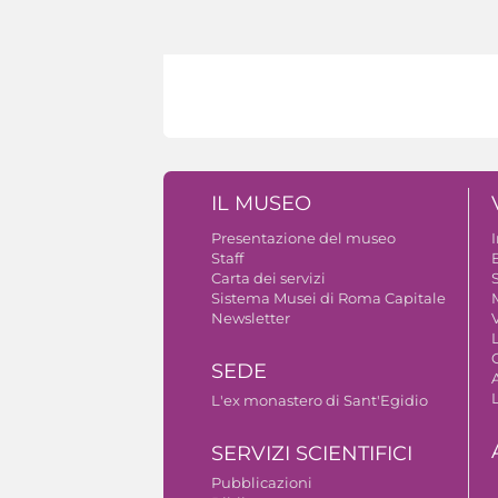
IL MUSEO
Presentazione del museo
Staff
B
Carta dei servizi
S
Sistema Musei di Roma Capitale
Newsletter
V
SEDE
A
L'ex monastero di Sant'Egidio
SERVIZI SCIENTIFICI
Pubblicazioni