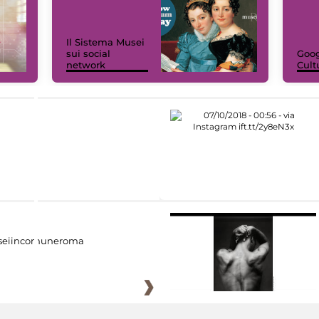
Il Sistema Musei
sui social
Goog
network
Cult
eiincomuneroma