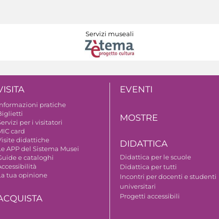
Servizi museali
VISITA
EVENTI
Informazioni pratiche
iglietti
MOSTRE
ervizi per i visitatori
MIC card
isite didattiche
DIDATTICA
Le APP del Sistema Musei
Didattica per le scuole
Guide e cataloghi
ccessibilità
Didattica per tutti
La tua opinione
Incontri per docenti e studenti
universitari
Progetti accessibili
ACQUISTA