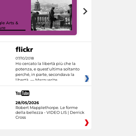
le Arts &
ure
I like MiC
07/10/2018
Ho cercato la libertà più che la
potenza, e quest'ultima soltanto
perché, in parte, secondava la
libertà. — Marguerite
28/05/2026
Robert Mapplethorpe. Le forme
della bellezza - VIDEO LIS | Derrick
Cross