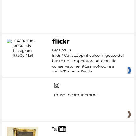
#DiscoverMiC
04/10/2018
E' di #Cavaceppi il calco in gesso del
busto dell’imperatore #Caracalla
conservato nel #CasinoNobile a
#VillaTorlonia. Per la
museiincomuneroma