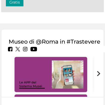
Gratis
Museo di @Roma in #Trastevere
Il 
Le APP del
Mus
Sistema Musei
net