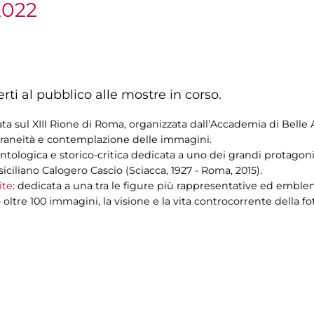
2022
rti al pubblico alle mostre in corso.
ata sul XIII Rione di Roma, organizzata dall’Accademia di Bell
oraneità e contemplazione delle immagini.
ntologica e storico-critica dedicata a uno dei grandi protagonist
iciliano Calogero Cascio (Sciacca, 1927 - Roma, 2015).
ite
: dedicata a una tra le figure più rappresentative ed emble
oltre 100 immagini, la visione e la vita controcorrente della fo