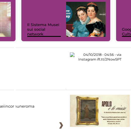
Il Sistema Musei
sui social
Goog
network
Cult
eiincomuneroma