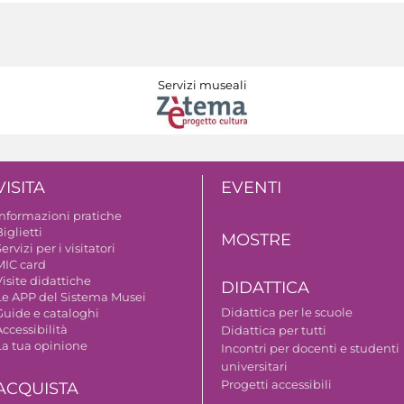
Servizi museali
VISITA
EVENTI
Informazioni pratiche
iglietti
MOSTRE
ervizi per i visitatori
MIC card
isite didattiche
DIDATTICA
Le APP del Sistema Musei
Didattica per le scuole
Guide e cataloghi
ccessibilità
Didattica per tutti
La tua opinione
Incontri per docenti e studenti
universitari
Progetti accessibili
ACQUISTA