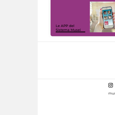
Le APP del
Sistema Musei
mus