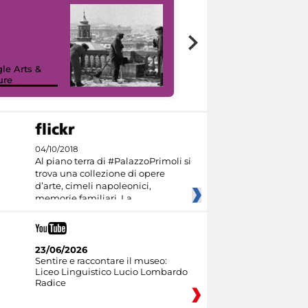
le Arts &
ure
I like MiC
04/10/2018
Al piano terra di #PalazzoPrimoli si
trova una collezione di opere
d’arte, cimeli napoleonici,
memorie familiari. La
23/06/2026
Sentire e raccontare il museo:
Liceo Linguistico Lucio Lombardo
Radice