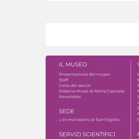
IL MUSEO
Presentazione del museo
Staff
B
Carta dei servizi
S
Sistema Musei di Roma Capitale
Newsletter
V
SEDE
A
L'ex monastero di Sant'Egidio
SERVIZI SCIENTIFICI