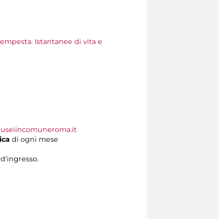
tempesta. Istantanee di vita e
useiincomuneroma.it
ica
di ogni mese
 d'ingresso.