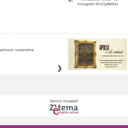
eiincomuneroma
Servizi museali