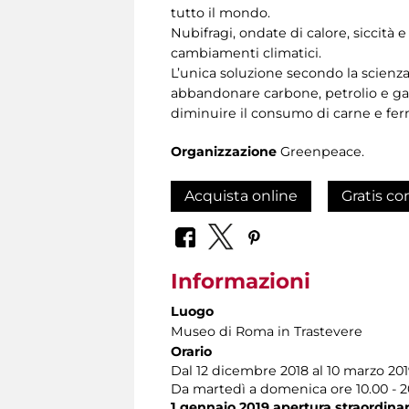
tutto il mondo.
Nubifragi, ondate di calore, siccità
cambiamenti climatici.
L’unica soluzione secondo la scienz
abbandonare carbone, petrolio e gas
diminuire il consumo di carne e fer
Organizzazione
Greenpeace.
Acquista online
Gratis co
Informazioni
Luogo
Museo di Roma in Trastevere
Orario
Dal 12 dicembre 2018 al 10 marzo 20
Da martedì a domenica ore 10.00 - 20.
1 gennaio 2019 apertura straordinari