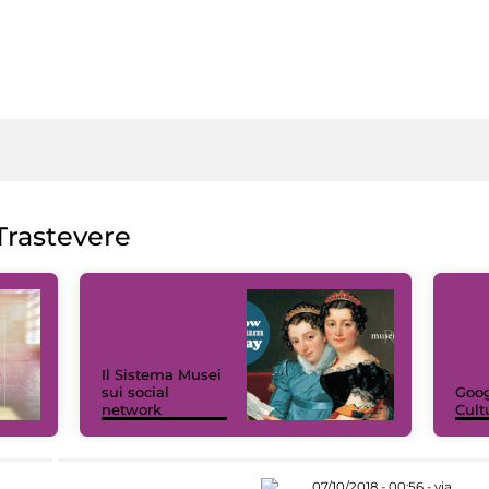
rastevere
Il Sistema Musei
sui social
Goog
network
Cult