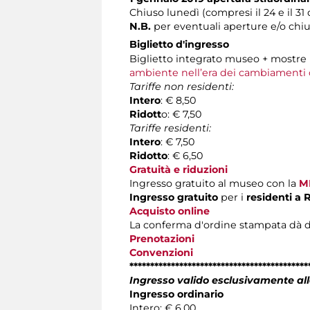
Chiuso lunedì (compresi il 24 e il 3
N.B.
per eventuali aperture e/o chiu
Biglietto d'ingresso
Biglietto integrato museo + mostre
ambiente nell’era dei cambiamenti c
Tariffe non residenti:
Intero
: € 8,50
Ridott
o: € 7,50
Tariffe residenti:
Intero
: € 7,50
Ridotto
: € 6,50
Gratuità e riduzioni
Ingresso gratuito al museo con la
M
Ingresso gratuito
per i
residenti a
Acquisto online
La conferma d'ordine stampata dà diritt
Prenotazioni
Convenzioni
*******************************************
Ingresso valido esclusivamente all
Ingresso ordinario
Intero: € 6,00