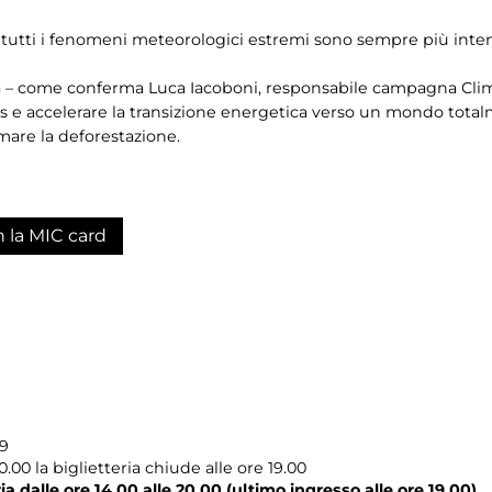
 e tutti i fenomeni meteorologici estremi sono sempre più inten
a – come conferma Luca Iacoboni, responsabile campagna Clima
 e accelerare la transizione energetica verso un mondo total
mare la deforestazione.
n la MIC card
19
00 la biglietteria chiude alle ore 19.00
a dalle ore 14.00 alle 20.00 (ultimo ingresso alle ore 19.00)