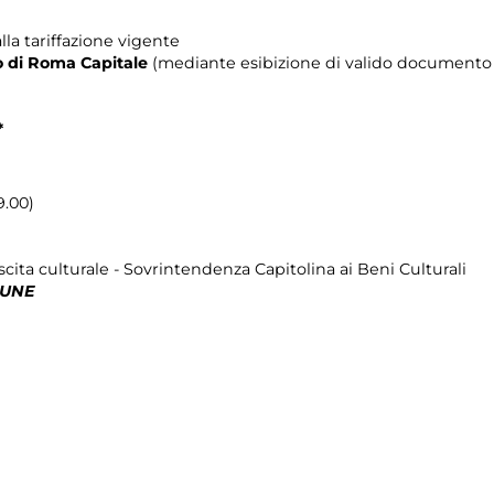
lla tariffazione vigente
rio di Roma Capitale
(mediante esibizione di valido documento c
*
9.00)
cita culturale - Sovrintendenza Capitolina ai Beni Culturali
MUNE