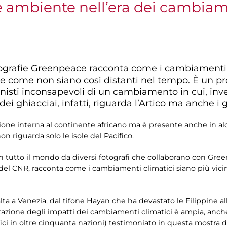
 e ambiente nell’era dei cambiam
tografie Greenpeace racconta come i cambiamenti 
 e come non siano così distanti nel tempo. È un p
nisti inconsapevoli di un cambiamento in cui, in
ei ghiacciai, infatti, riguarda l’Artico ma anche i gh
ione interna al continente africano ma è presente anche in alc
on riguarda solo le isole del Pacifico.
e in tutto il mondo da diversi fotografi che collaborano con Gre
del CNR, racconta come i cambiamenti climatici siano più vicin
a alta a Venezia, dal tifone Hayan che ha devastato le Filippine a
entazione degli impatti dei cambiamenti climatici è ampia, anch
ici in oltre cinquanta nazioni) testimoniato in questa mostra 