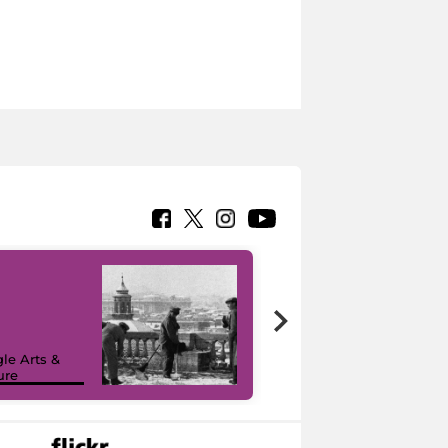
le Arts &
ure
I like MiC