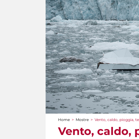
Home
>
Mostre
>
Vento, caldo, pioggia, 
Tu sei qui
Vento, caldo,