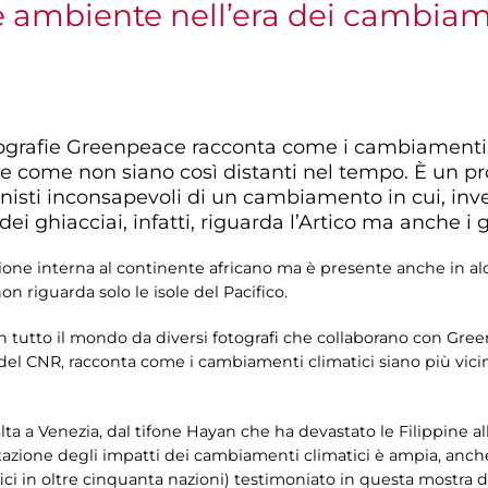
 e ambiente nell’era dei cambiam
tografie Greenpeace racconta come i cambiamenti 
 e come non siano così distanti nel tempo. È un p
nisti inconsapevoli di un cambiamento in cui, in
ei ghiacciai, infatti, riguarda l’Artico ma anche i gh
ione interna al continente africano ma è presente anche in alc
on riguarda solo le isole del Pacifico.
e in tutto il mondo da diversi fotografi che collaborano con Gre
del CNR, racconta come i cambiamenti climatici siano più vicin
a alta a Venezia, dal tifone Hayan che ha devastato le Filippine a
entazione degli impatti dei cambiamenti climatici è ampia, anch
ici in oltre cinquanta nazioni) testimoniato in questa mostra 