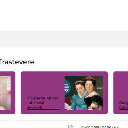
rastevere
Il Sistema Musei
sui social
Goog
network
Cult