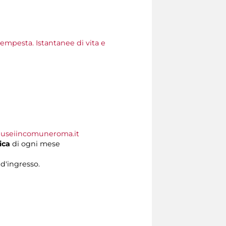
tempesta. Istantanee di vita e
useiincomuneroma.it
ica
di ogni mese
 d'ingresso.