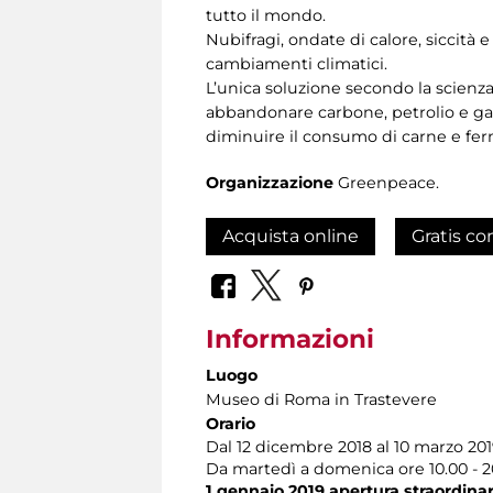
tutto il mondo.
Nubifragi, ondate di calore, siccità
cambiamenti climatici.
L’unica soluzione secondo la scienz
abbandonare carbone, petrolio e gas
diminuire il consumo di carne e fer
Organizzazione
Greenpeace.
Acquista online
Gratis co
Informazioni
Luogo
Museo di Roma in Trastevere
Orario
Dal 12 dicembre 2018 al 10 marzo 20
Da martedì a domenica ore 10.00 - 20.
1 gennaio 2019 apertura straordinari