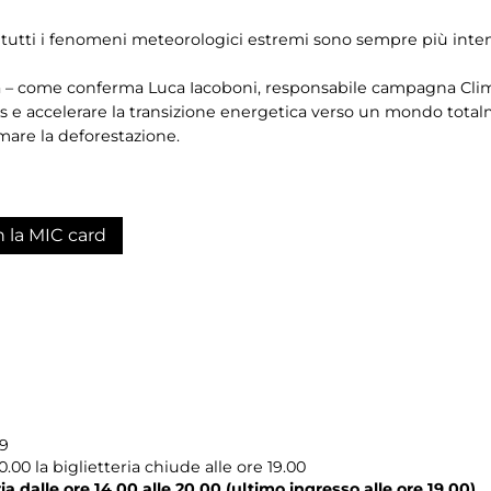
 e tutti i fenomeni meteorologici estremi sono sempre più inten
a – come conferma Luca Iacoboni, responsabile campagna Clima
 e accelerare la transizione energetica verso un mondo total
mare la deforestazione.
n la MIC card
19
00 la biglietteria chiude alle ore 19.00
a dalle ore 14.00 alle 20.00 (ultimo ingresso alle ore 19.00)