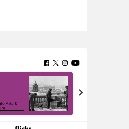
le Arts &
ure
I like MiC