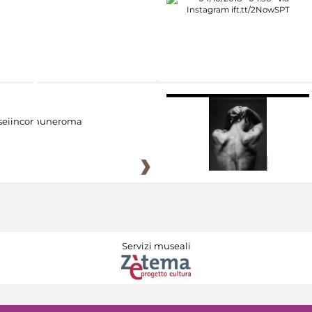
eiincomuneroma
Servizi museali