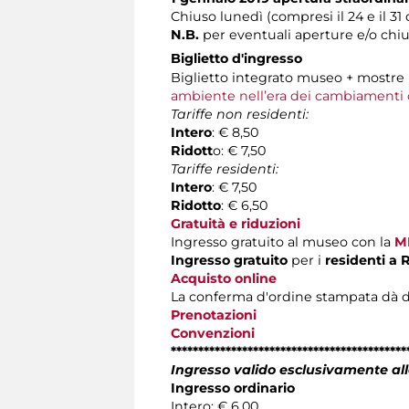
Chiuso lunedì (compresi il 24 e il 3
N.B.
per eventuali aperture e/o chiu
Biglietto d'ingresso
Biglietto integrato museo + mostre
ambiente nell’era dei cambiamenti c
Tariffe non residenti:
Intero
: € 8,50
Ridott
o: € 7,50
Tariffe residenti:
Intero
: € 7,50
Ridotto
: € 6,50
Gratuità e riduzioni
Ingresso gratuito al museo con la
M
Ingresso gratuito
per i
residenti a
Acquisto online
La conferma d'ordine stampata dà diritt
Prenotazioni
Convenzioni
*******************************************
Ingresso valido esclusivamente all
Ingresso ordinario
Intero: € 6,00