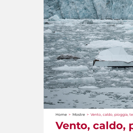
Home
>
Mostre
>
Vento, caldo, pioggia, 
Tu sei qui
Vento, caldo,