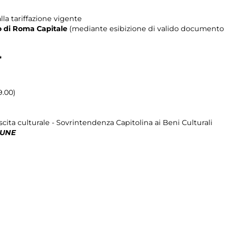
lla tariffazione vigente
rio di Roma Capitale
(mediante esibizione di valido documento c
*
9.00)
cita culturale - Sovrintendenza Capitolina ai Beni Culturali
MUNE