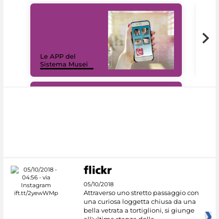
Il 
Le APP del
Mus
Sistema Musei
net
#DiscoverMiC
05/10/2018
Attraverso uno stretto passaggio con
una curiosa loggetta chiusa da una
bella vetrata a tortiglioni, si giunge
all'ultima stanza della