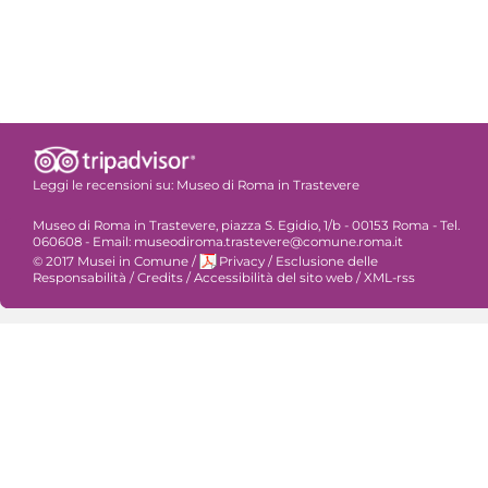
Leggi le recensioni su:
Museo di Roma in Trastevere
Museo di Roma in Trastevere, piazza S. Egidio, 1/b - 00153 Roma - Tel.
060608 - Email: museodiroma.trastevere@comune.roma.it
© 2017 Musei in Comune
/
Privacy
/
Esclusione delle
Responsabilità
/
Credits
/
Accessibilità del sito web
/
XML-rss