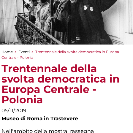
Home
>
Eventi
>
Trentennale della svolta democratica in Europa
Tu sei qui
Centrale - Polonia
Trentennale della
svolta democratica in
Europa Centrale -
Polonia
05/11/2019
Museo di Roma in Trastevere
Nell'ambito della mostra, rassegna