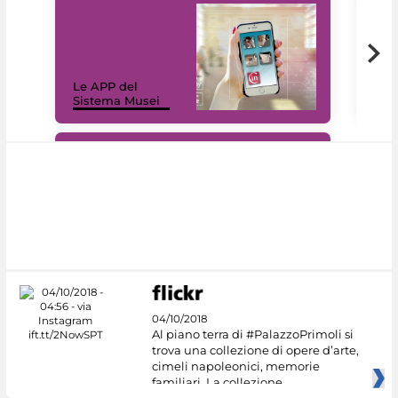
Il 
Le APP del
Mus
Sistema Musei
net
#DiscoverMiC
04/10/2018
Al piano terra di #PalazzoPrimoli si
trova una collezione di opere d’arte,
cimeli napoleonici, memorie
familiari. La collezione