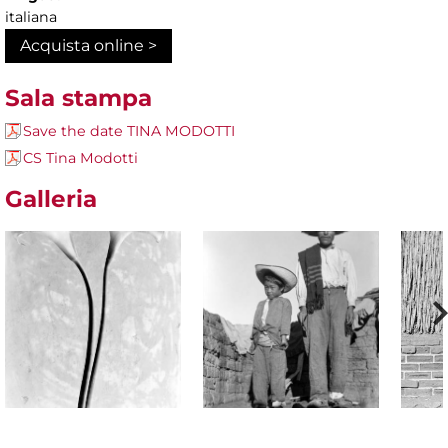
italiana
Acquista online >
Sala stampa
Save the date TINA MODOTTI
CS Tina Modotti
Galleria