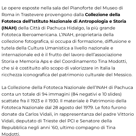
Le opere esposte nella sala del Pianoforte del Museo di
Roma in Trastevere provengono dalla
Collezione della
Fototeca dell’Istituto Nazionale di Antropologia e Storia
(INAH)
della Città di Pachuca Hidalgo, la più grande
Fototeca Iberoamericana. L’INAH, proprietaria della
collezione fotografica, si occupa di formazione, diffusione e
tutela della Cultura Umanistica a livello nazionale e
internazionale ed è il frutto del lavoro dell’associazione
Storia e Memoria Aps e del Coordinamento Tina Modotti,
che si è costituito allo scopo di valorizzare in Italia la
ricchezza iconografica del patrimonio culturale del Messico.
La Collezione della Fototeca Nazionale dell’INAH di Pachuca
conta un totale di 94 immagini (84 negativi e 10 slides)
scattate fra il 1923 e il 1930. Il materiale è Patrimonio della
Fototeca Nazionale dal 28 agosto del 1979. Le foto furono
donate da Carlos Vidali, in rappresentanza del padre Vittorio
Vidali, deputato di Trieste del PCI e Senatore della
Repubblica negli anni ‘60, ultimo compagno di Tina
Modotti.