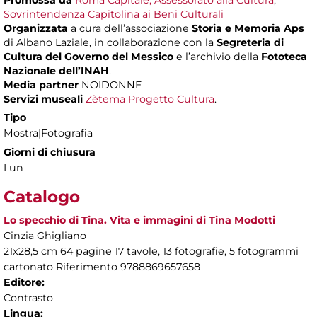
Promossa da
Roma Capitale, Assessorato alla Cultura
,
Sovrintendenza Capitolina ai Beni Culturali
Organizzata
a cura dell’associazione
Storia e Memoria Aps
di Albano Laziale, in collaborazione con la
Segreteria di
Cultura del Governo del Messico
e l’archivio della
Fototeca
Nazionale dell’INAH
.
Media partner
NOIDONNE
Servizi museali
Zètema Progetto Cultura
.
Tipo
Mostra|Fotografia
Giorni di chiusura
Lun
Catalogo
Lo specchio di Tina. Vita e immagini di Tina Modotti
Cinzia Ghigliano
21x28,5 cm 64 pagine 17 tavole, 13 fotografie, 5 fotogrammi
cartonato Riferimento 9788869657658
Editore:
Contrasto
Lingua: