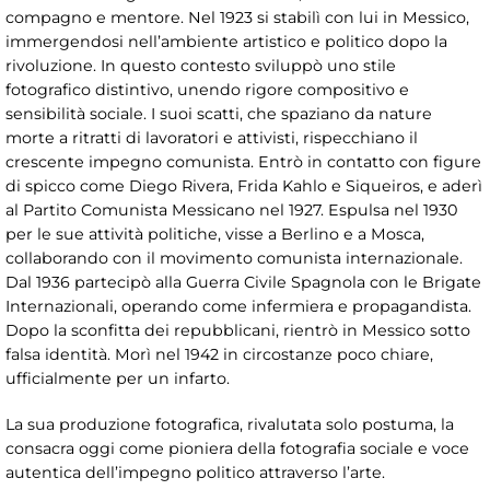
compagno e mentore. Nel 1923 si stabilì con lui in Messico,
immergendosi nell’ambiente artistico e politico dopo la
rivoluzione. In questo contesto sviluppò uno stile
fotografico distintivo, unendo rigore compositivo e
sensibilità sociale. I suoi scatti, che spaziano da nature
morte a ritratti di lavoratori e attivisti, rispecchiano il
crescente impegno comunista. Entrò in contatto con figure
di spicco come Diego Rivera, Frida Kahlo e Siqueiros, e aderì
al Partito Comunista Messicano nel 1927. Espulsa nel 1930
per le sue attività politiche, visse a Berlino e a Mosca,
collaborando con il movimento comunista internazionale.
Dal 1936 partecipò alla Guerra Civile Spagnola con le Brigate
Internazionali, operando come infermiera e propagandista.
Dopo la sconfitta dei repubblicani, rientrò in Messico sotto
falsa identità. Morì nel 1942 in circostanze poco chiare,
ufficialmente per un infarto.
La sua produzione fotografica, rivalutata solo postuma, la
consacra oggi come pioniera della fotografia sociale e voce
autentica dell’impegno politico attraverso l’arte.