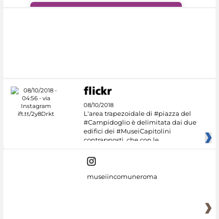
#DiscoverMiC
08/10/2018
L'area trapezoidale di #piazza del
#Campidoglio è delimitata dai due
edifici dei #MuseiCapitolini
contrapposti, che con le
museiincomuneroma