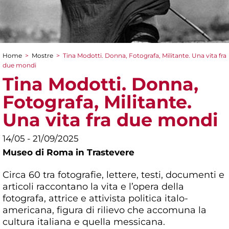
Home
>
Mostre
>
Tina Modotti. Donna, Fotografa, Militante. Una vita fra
Tu sei qui
due mondi
Tina Modotti. Donna,
Fotografa, Militante.
Una vita fra due mondi
14/05 - 21/09/2025
Museo di Roma in Trastevere
Circa 60 tra fotografie, lettere, testi, documenti e
articoli raccontano la vita e l’opera della
fotografa, attrice e attivista politica italo-
americana, figura di rilievo che accomuna la
cultura italiana e quella messicana.