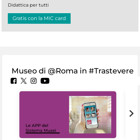
Didattica per tutti
Gratis con la MIC card
Museo di @Roma in #Trastevere
Il 
Le APP del
Mus
Sistema Musei
net