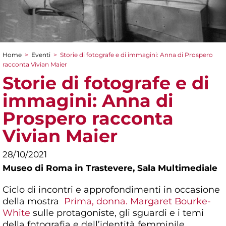
Home
>
Eventi
>
Storie di fotografe e di immagini: Anna di Prospero
Tu sei qui
racconta Vivian Maier
Storie di fotografe e di
immagini: Anna di
Prospero racconta
Vivian Maier
28/10/2021
Museo di Roma in Trastevere,
Sala Multimediale
Ciclo di incontri e approfondimenti in occasione
della mostra
Prima, donna. Margaret Bourke-
White
sulle protagoniste, gli sguardi e i temi
della fotografia e dell’identità femminile