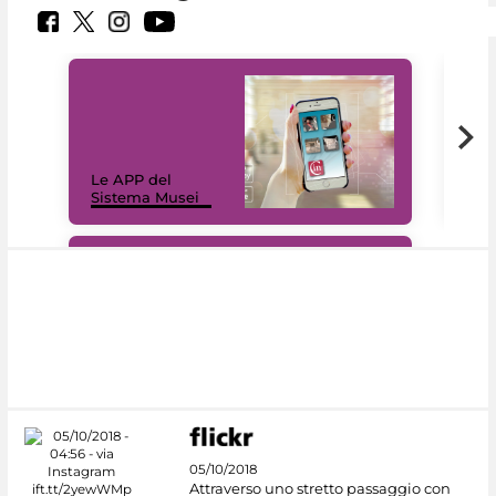
Il 
Le APP del
Mus
Sistema Musei
net
#DiscoverMiC
05/10/2018
Attraverso uno stretto passaggio con