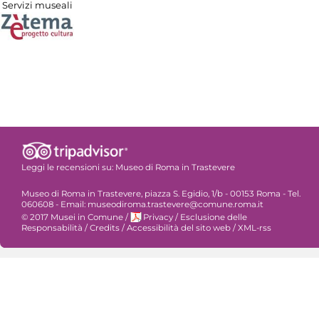
Servizi museali
Leggi le recensioni su:
Museo di Roma in Trastevere
Museo di Roma in Trastevere, piazza S. Egidio, 1/b - 00153 Roma - Tel.
060608 - Email: museodiroma.trastevere@comune.roma.it
© 2017 Musei in Comune
/
Privacy
/
Esclusione delle
Responsabilità
/
Credits
/
Accessibilità del sito web
/
XML-rss