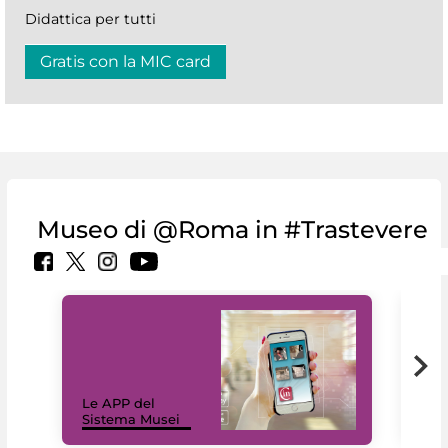
Didattica per tutti
Gratis con la MIC card
Museo di @Roma in #Trastevere
Il 
Le APP del
Mus
Sistema Musei
net