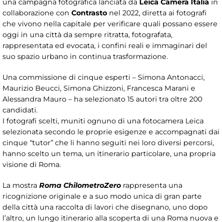
una campagna fotografica lanciata da
Leica Camera Italia
in
collaborazione con
Contrasto
nel 2022, diretta ai fotografi
che vivono nella capitale per verificare quali possano essere
oggi in una città da sempre ritratta, fotografata,
rappresentata ed evocata, i confini reali e immaginari del
suo spazio urbano in continua trasformazione.
Una commissione di cinque esperti – Simona Antonacci,
Maurizio Beucci, Simona Ghizzoni, Francesca Marani e
Alessandra Mauro – ha selezionato 15 autori tra oltre 200
candidati.
I fotografi scelti, muniti ognuno di una fotocamera Leica
selezionata secondo le proprie esigenze e accompagnati dai
cinque “tutor” che li hanno seguiti nei loro diversi percorsi,
hanno scelto un tema, un itinerario particolare, una propria
visione di Roma.
La mostra
Roma ChilometroZero
rappresenta una
ricognizione originale e a suo modo unica di gran parte
della città una raccolta di lavori che disegnano, uno dopo
l’altro, un lungo itinerario alla scoperta di una Roma nuova e