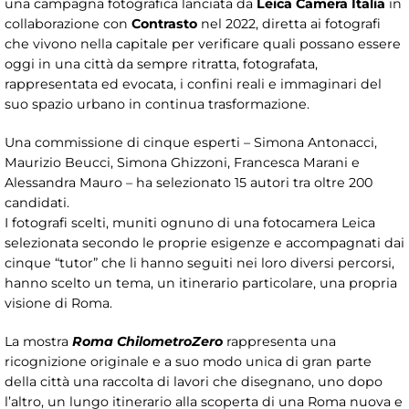
una campagna fotografica lanciata da
Leica Camera Italia
in
collaborazione con
Contrasto
nel 2022, diretta ai fotografi
che vivono nella capitale per verificare quali possano essere
oggi in una città da sempre ritratta, fotografata,
rappresentata ed evocata, i confini reali e immaginari del
suo spazio urbano in continua trasformazione.
Una commissione di cinque esperti – Simona Antonacci,
Maurizio Beucci, Simona Ghizzoni, Francesca Marani e
Alessandra Mauro – ha selezionato 15 autori tra oltre 200
candidati.
I fotografi scelti, muniti ognuno di una fotocamera Leica
selezionata secondo le proprie esigenze e accompagnati dai
cinque “tutor” che li hanno seguiti nei loro diversi percorsi,
hanno scelto un tema, un itinerario particolare, una propria
visione di Roma.
La mostra
Roma ChilometroZero
rappresenta una
ricognizione originale e a suo modo unica di gran parte
della città una raccolta di lavori che disegnano, uno dopo
l’altro, un lungo itinerario alla scoperta di una Roma nuova e