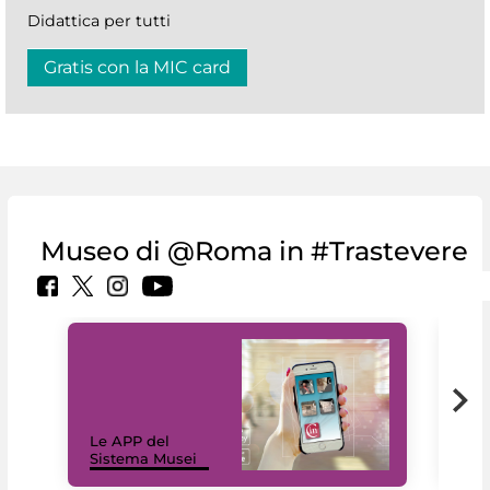
Didattica per tutti
Gratis con la MIC card
Museo di @Roma in #Trastevere
Il 
Le APP del
Mus
Sistema Musei
net