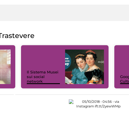
rastevere
Il Sistema Musei
sui social
Goog
network
Cult