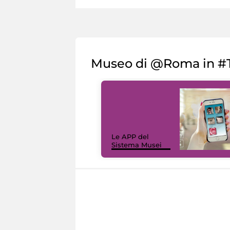
Museo di @Roma in #T
Le APP del
Sistema Musei