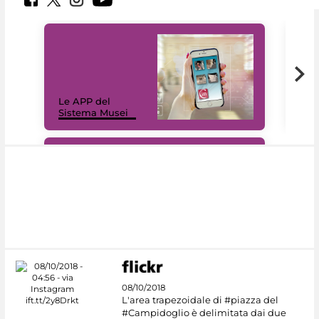
Il 
Le APP del
Mus
Sistema Musei
net
#DiscoverMiC
08/10/2018
L'area trapezoidale di #piazza del
#Campidoglio è delimitata dai due