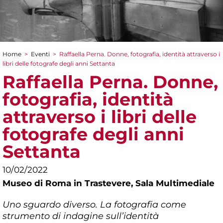
Home
>
Eventi
>
Raffaella Perna. Donne, fotografia, identità attraverso i
Tu sei qui
libri delle fotografe degli anni Settanta
Raffaella Perna. Donne,
fotografia, identità
attraverso i libri delle
fotografe degli anni
Settanta
10/02/2022
Museo di Roma in Trastevere,
Sala Multimediale
Uno sguardo diverso. La fotografia come
strumento di indagine sull’identità