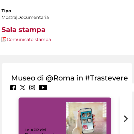
Tipo
Mostra|Documentaria
Sala stampa
Comunicato stampa
Museo di @Roma in #Trastevere
Il 
Le APP del
Mus