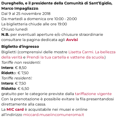
Dureghello, e il presidente della Comunità di Sant’Egidio,
Marco Impagliazzo
.
Dal 9 al 25 novembre 2018
Da martedì a domenica ore 10:00 - 20:00
La biglietteria chiude alle ore 19:00
Chiuso lunedì
N.B.
per eventuali aperture e/o chiusure straordinarie
consultare la pagina dedicata agli
Avvisi
Biglietto d'ingresso
Biglietti (comprensivi delle mostre
Lisetta Carmi. La bellezza
della verità
e
Prendi la tua cartella e vattene da scuola.
)
Tariffe non residenti:
Intero
: € 8,50
Ridott
o: € 7,50
Tariffe residenti:
Intero
: € 7,50
Ridotto
: € 6,50
gratuito per le categorie previste dalla
tariffazione vigente
Con la prenotazione è possibile evitare la fila presentandosi
direttamente alla cassa.
La
MIC card
è acquistabile nei musei e online
all’indirizzo
miccard.museiincomuneroma.it