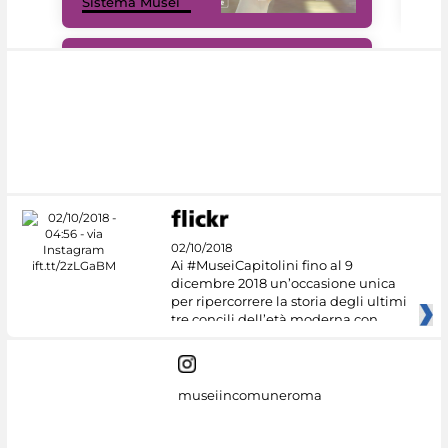
Sistema Musei
net
#DiscoverMiC
02/10/2018
Ai #MuseiCapitolini fino al 9
dicembre 2018 un’occasione unica
per ripercorrere la storia degli ultimi
tre concili dell’età moderna con
museiincomuneroma