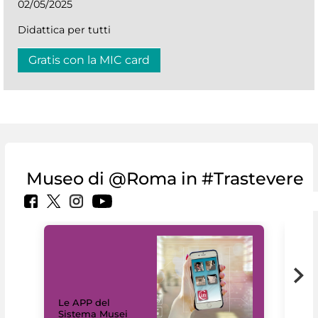
02/05/2025
Didattica per tutti
Gratis con la MIC card
Museo di @Roma in #Trastevere
Il 
Le APP del
Mus
Sistema Musei
net