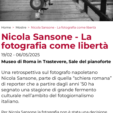
Home
>
Mostre
>
Nicola Sansone - La fotografia come libertà
Tu sei qui
Nicola Sansone - La
fotografia come libertà
19/02 - 06/05/2025
Museo di Roma in Trastevere,
Sale del pianoforte
Una retrospettiva sul fotografo napoletano
Nicola Sansone, parte di quella “schiera romana”
di reporter che a partire dagli anni ’50 ha
segnato una stagione di grande fermento
culturale nell’ambito del fotogiornalismo
italiano.
Per Nicola Sansone la fotografia non è stata una decisione