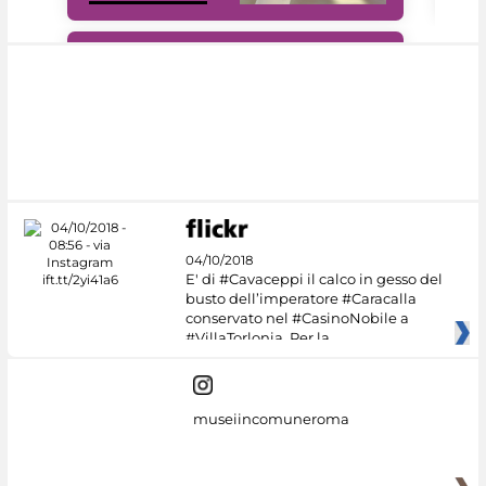
#DiscoverMiC
04/10/2018
E' di #Cavaceppi il calco in gesso del
busto dell’imperatore #Caracalla
conservato nel #CasinoNobile a
#VillaTorlonia. Per la
museiincomuneroma