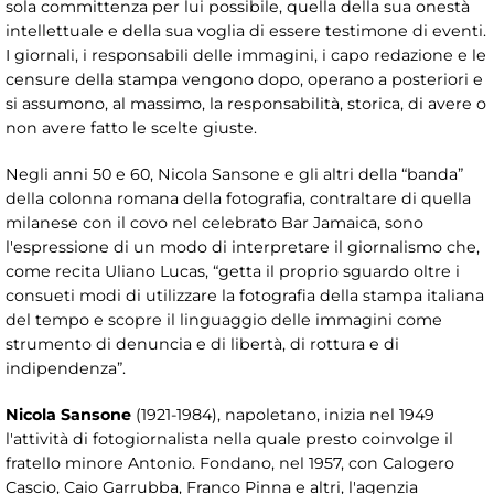
sola committenza per lui possibile, quella della sua onestà
intellettuale e della sua voglia di essere testimone di eventi.
I giornali, i responsabili delle immagini, i capo redazione e le
censure della stampa vengono dopo, operano a posteriori e
si assumono, al massimo, la responsabilità, storica, di avere o
non avere fatto le scelte giuste.
Negli anni 50 e 60, Nicola Sansone e gli altri della “banda”
della colonna romana della fotografia, contraltare di quella
milanese con il covo nel celebrato Bar Jamaica, sono
l'espressione di un modo di interpretare il giornalismo che,
come recita Uliano Lucas, “getta il proprio sguardo oltre i
consueti modi di utilizzare la fotografia della stampa italiana
del tempo e scopre il linguaggio delle immagini come
strumento di denuncia e di libertà, di rottura e di
indipendenza”.
Nicola Sansone
(1921-1984), napoletano, inizia nel 1949
l'attività di fotogiornalista nella quale presto coinvolge il
fratello minore Antonio. Fondano, nel 1957, con Calogero
Cascio, Caio Garrubba, Franco Pinna e altri, l'agenzia