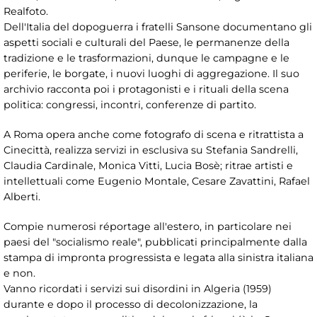
Realfoto.
Dell'Italia del dopoguerra i fratelli Sansone documentano gli
aspetti sociali e culturali del Paese, le permanenze della
tradizione e le trasformazioni, dunque le campagne e le
periferie, le borgate, i nuovi luoghi di aggregazione. Il suo
archivio racconta poi i protagonisti e i rituali della scena
politica: congressi, incontri, conferenze di partito.
A Roma opera anche come fotografo di scena e ritrattista a
Cinecittà, realizza servizi in esclusiva su Stefania Sandrelli,
Claudia Cardinale, Monica Vitti, Lucia Bosè; ritrae artisti e
intellettuali come Eugenio Montale, Cesare Zavattini, Rafael
Alberti.
Compie numerosi réportage all'estero, in particolare nei
paesi del "socialismo reale", pubblicati principalmente dalla
stampa di impronta progressista e legata alla sinistra italiana
e non.
Vanno ricordati i servizi sui disordini in Algeria (1959)
durante e dopo il processo di decolonizzazione, la