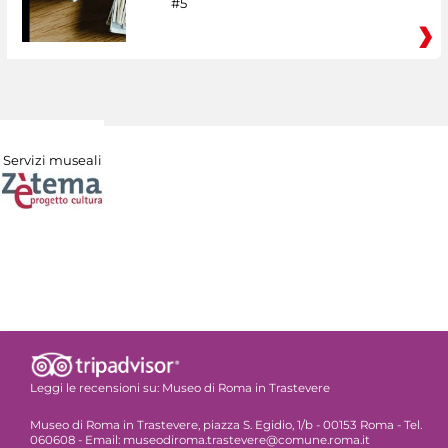
#5
Servizi museali
Leggi le recensioni su:
Museo di Roma in Trastevere
Museo di Roma in Trastevere, piazza S. Egidio, 1/b - 00153 Roma - Tel.
060608 - Email: museodiroma.trastevere@comune.roma.it