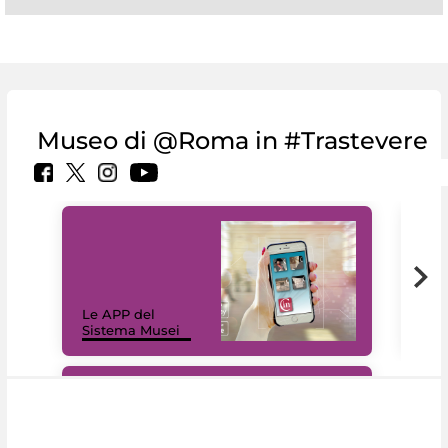
Museo di @Roma in #Trastevere
Il 
Le APP del
Mus
Sistema Musei
net