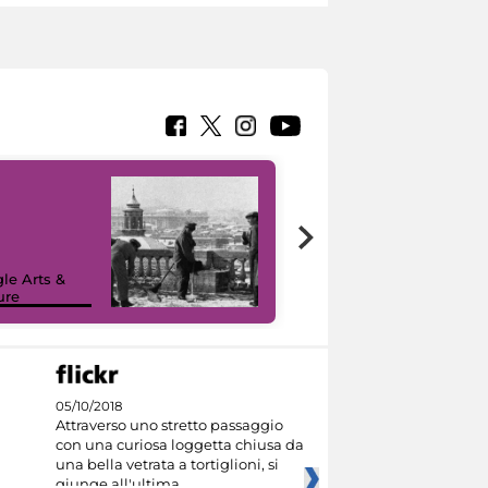
le Arts &
ure
I like MiC
05/10/2018
Attraverso uno stretto passaggio
con una curiosa loggetta chiusa da
una bella vetrata a tortiglioni, si
giunge all'ultima