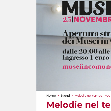
Home
>
Eventi
>
Melodie nel tempo - Voc
Tu sei qui
Melodie nel t