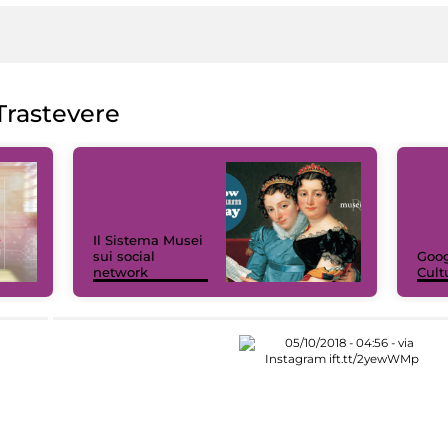
rastevere
Il Sistema Musei
sui social
Goog
network
Cult