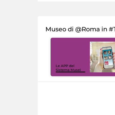
Museo di @Roma in #T
Le APP del
Sistema Musei