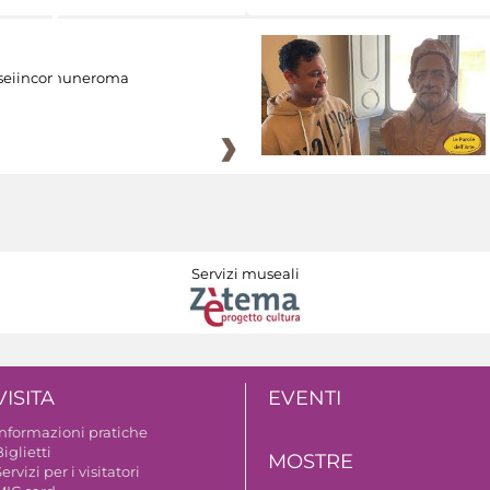
eiincomuneroma
Servizi museali
VISITA
EVENTI
Informazioni pratiche
iglietti
MOSTRE
ervizi per i visitatori