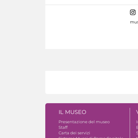
mus
IL MUSEO
Presentazione del museo
Staff
B
Carta dei servizi
S