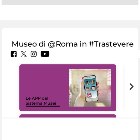
Museo di @Roma in #Trastevere
Il 
Le APP del
Mus
Sistema Musei
net