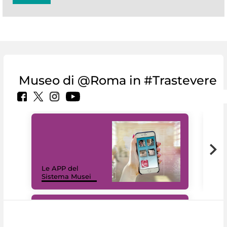
Museo di @Roma in #Trastevere
Il 
Le APP del
Mus
Sistema Musei
net