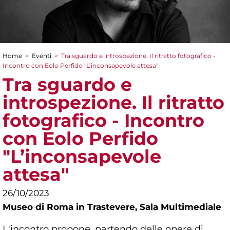
Home
>
Eventi
>
Tra sguardo e introspezione. Il ritratto fotografico -
Tu sei qui
Incontro con Eolo Perfido "L’inconsapevole attesa"
Tra sguardo e
introspezione. Il ritratto
fotografico - Incontro
con Eolo Perfido
"L’inconsapevole
attesa"
26/10/2023
Museo di Roma in Trastevere,
Sala Multimediale
L'incontro propone, partendo delle opere di