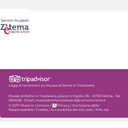
Servizi museali
Leggi le recensioni su:
Museo di Roma in Trastevere
Museo di Roma in Trastevere, piazza S. Egidio, 1/b - 00153 Roma - Tel.
060608 - Email: museodiroma.trastevere@comune.roma.it
© 2017 Musei in Comune
/
Privacy
/
Esclusione delle
Responsabilità
/
Credits
/
Accessibilità del sito web
/
XML-rss