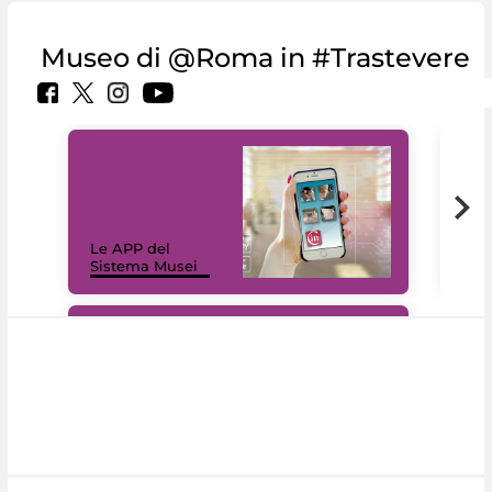
Museo di @Roma in #Trastevere
Il 
Le APP del
Mus
Sistema Musei
net
#DiscoverMiC