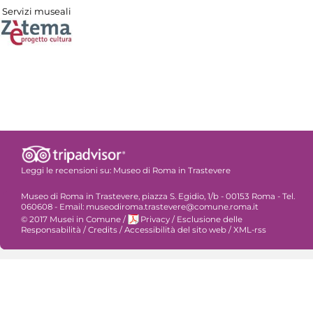
Servizi museali
Leggi le recensioni su:
Museo di Roma in Trastevere
Museo di Roma in Trastevere, piazza S. Egidio, 1/b - 00153 Roma - Tel.
060608 - Email: museodiroma.trastevere@comune.roma.it
© 2017 Musei in Comune
/
Privacy
/
Esclusione delle
Responsabilità
/
Credits
/
Accessibilità del sito web
/
XML-rss