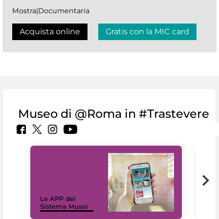
Mostra|Documentaria
Acquista online
Gratis con la MIC card
Museo di @Roma in #Trastevere
Il 
Le APP del
Mus
Sistema Musei
net