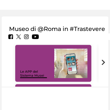
Museo di @Roma in #Trastevere
Il 
Le APP del
Mus
Sistema Musei
net