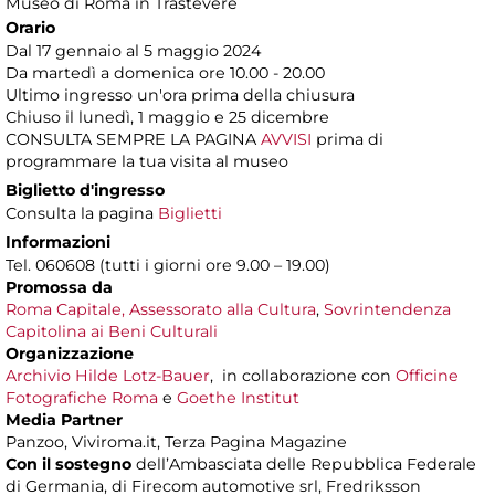
Museo di Roma in Trastevere
Orario
Dal 17 gennaio al 5 maggio 2024
Da martedì a domenica ore 10.00 - 20.00
Ultimo ingresso un'ora prima della chiusura
Chiuso il lunedì, 1 maggio e 25 dicembre
CONSULTA SEMPRE LA PAGINA
AVVISI
prima di
programmare la tua visita al museo
Biglietto d'ingresso
Consulta la pagina
Biglietti
Informazioni
Tel. 060608 (tutti i giorni ore 9.00 – 19.00)
Promossa da
Roma Capitale, Assessorato alla Cultura
,
Sovrintendenza
Capitolina ai Beni Culturali
Organizzazione
Archivio Hilde Lotz-Bauer
, in collaborazione con
Officine
Fotografiche Roma
e
Goethe Institut
Media Partner
Panzoo, Viviroma.it, Terza Pagina Magazine
Con il sostegno
dell’Ambasciata delle Repubblica Federale
di Germania, di Firecom automotive srl, Fredriksson