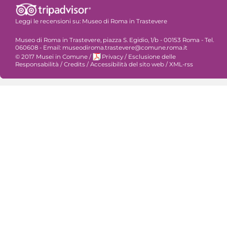
Leggi le recensioni su:
Museo di Roma in Trastevere
Museo di Roma in Trastevere, piazza S. Egidio, 1/b - 00153 Roma - Tel.
060608 - Email: museodiroma.trastevere@comune.roma.it
© 2017 Musei in Comune
/
Privacy
/
Esclusione delle
Responsabilità
/
Credits
/
Accessibilità del sito web
/
XML-rss