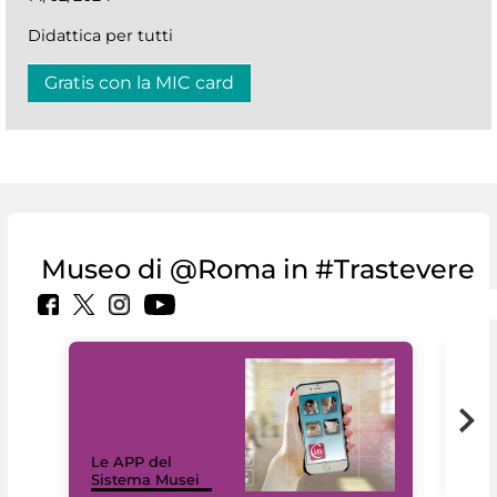
Didattica per tutti
Gratis con la MIC card
Museo di @Roma in #Trastevere
Il 
Le APP del
Mus
Sistema Musei
net