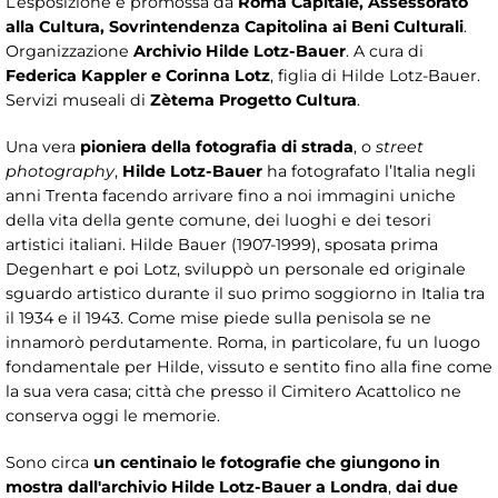
L’esposizione è promossa da
Roma Capitale, Assessorato
alla Cultura, Sovrintendenza Capitolina ai Beni Culturali
.
Organizzazione
Archivio Hilde Lotz-Bauer
. A cura di
Federica Kappler e Corinna Lotz
, figlia di Hilde Lotz-Bauer.
Servizi museali di
Zètema Progetto Cultura
.
Una vera
pioniera della fotografia di strada
, o
street
photography
,
Hilde Lotz-Bauer
ha fotografato l’Italia negli
anni Trenta facendo arrivare fino a noi immagini uniche
della vita della gente comune, dei luoghi e dei tesori
artistici italiani. Hilde Bauer (1907-1999), sposata prima
Degenhart e poi Lotz, sviluppò un personale ed originale
sguardo artistico durante il suo primo soggiorno in Italia tra
il 1934 e il 1943. Come mise piede sulla penisola se ne
innamorò perdutamente. Roma, in particolare, fu un luogo
fondamentale per Hilde, vissuto e sentito fino alla fine come
la sua vera casa; città che presso il Cimitero Acattolico ne
conserva oggi le memorie.
Sono circa
un centinaio le fotografie che giungono in
mostra dall'archivio Hilde Lotz-Bauer a Londra
,
dai due