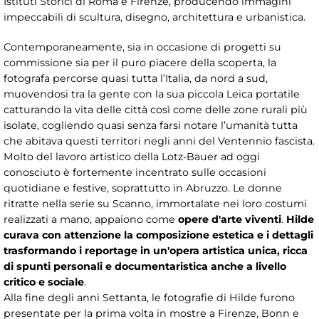
Istituti Storici di Roma e Firenze, producendo immagini
impeccabili di scultura, disegno, architettura e urbanistica.
Contemporaneamente, sia in occasione di progetti su
commissione sia per il puro piacere della scoperta, la
fotografa percorse quasi tutta l’Italia, da nord a sud,
muovendosi tra la gente con la sua piccola Leica portatile
catturando la vita delle città così come delle zone rurali più
isolate, cogliendo quasi senza farsi notare l’umanità tutta
che abitava questi territori negli anni del Ventennio fascista.
Molto del lavoro artistico della Lotz-Bauer ad oggi
conosciuto è fortemente incentrato sulle occasioni
quotidiane e festive, soprattutto in Abruzzo. Le donne
ritratte nella serie su Scanno, immortalate nei loro costumi
realizzati a mano, appaiono come
opere d'arte viventi
.
Hilde
curava con attenzione la composizione estetica e i dettagli
trasformando i reportage in un'opera artistica unica, ricca
di spunti personali e documentaristica anche a livello
critico e sociale
.
Alla fine degli anni Settanta, le fotografie di Hilde furono
presentate per la prima volta in mostre a Firenze, Bonn e