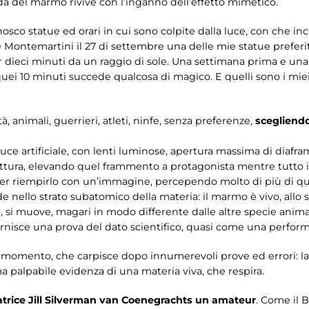
a del marmo rivive con l’inganno dell’effetto mimetico.
sco statue ed orari in cui sono colpite dalla luce, con che inc
e Montemartini il 27 di settembre una delle mie statue preferi
r dieci minuti da un raggio di sole. Una settimana prima e una 
 quei 10 minuti succede qualcosa di magico. E quelli sono i miei
ità, animali, guerrieri, atleti, ninfe, senza preferenze,
scegliendo
 luce artificiale, con lenti luminose, apertura massima di dia
rottura, elevando quel frammento a protagonista mentre tutto 
er riempirlo con un’immagine, percependo molto di più di q
de nello strato subatomico della materia: il marmo è vivo, allo 
tti, si muove, magari in modo differente dalle altre specie anim
fornisce una prova del dato scientifico, quasi come una perfor
tto momento, che carpisce dopo innumerevoli prove ed errori: l
a palpabile evidenza di una materia viva, che respira.
ratrice Jill Silverman van Coenegrachts un amateur
. Come il 