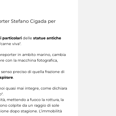
orter Stefano Cigada per
i particolari
delle
statue antiche
carne viva".
otoreporter in ambito marino, cambia
mpre con la macchina fotografica,
senso preciso di quella frazione di
spirare
.
a noi quasi mai integre, come dichiara
".
lità, mettendo a fuoco la rottura, la
gono colpite da un raggio di sole
agione dopo stagione. L’immobilità