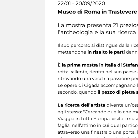
22/01 - 20/09/2020
Museo di Roma in Trastevere
La mostra presenta 21 prezio
l’archeologia e la sua ricerca 
Il suo percorso si distingue dalla ri
mettendone
in risalto le parti
danne
È la prima mostra in Italia di
Stefan
rotta, rallenta, rientra nel suo paes
ritrovando una vecchia passione per
Le opere di Cigada accompagnano lo 
secondo, quando
il pezzo di pietra
La ricerca dell’artista
diventa un’oss
egli stesso: "Cercando quello che ma
Viaggia in tutta Europa, visita i muse
faglia, nell’attimo in cui quel parti
attraverso una finestra o una porta,