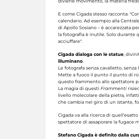
diviene movimento, la materia fredd
E come Cigada stesso racconta: "Cono
calendario. Ad esempio alla Central
di Apollo Sosiano – è accarezzata pe
la fotografia è inutile. Solo durante
acciuffare".
Cigada dialoga con le statue
, divin
illuminano
.
Le fotografa senza cavalletto, senza
Mette a fuoco il punto il punto di 
questo frammento allo spettatore p
La magia di questi
Frammenti
risie
livello molecolare della pietra, infa
che cambia nel giro di un istante, 
Cigada va alla ricerca di quell’esa
spettatore di assaporare la fugace m
Stefano Cigada è definito dalla cu