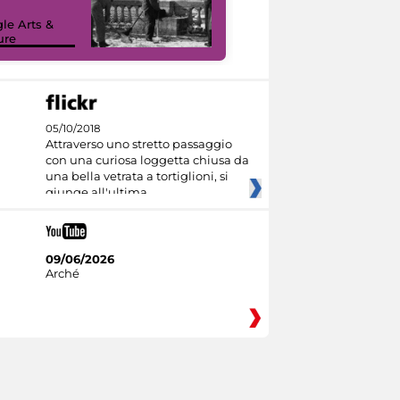
le Arts &
ure
I like MiC
05/10/2018
Attraverso uno stretto passaggio
con una curiosa loggetta chiusa da
una bella vetrata a tortiglioni, si
giunge all'ultima
09/06/2026
Arché