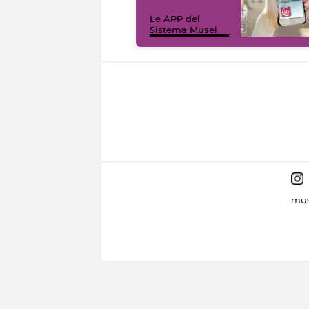
Le APP del
Sistema Musei
mus