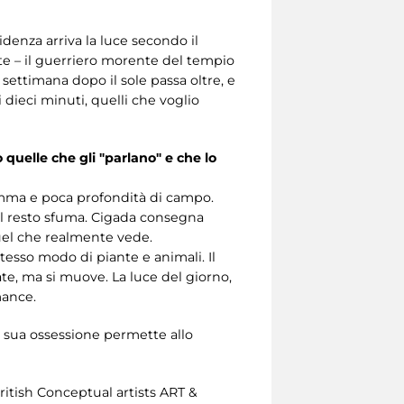
idenza arriva la luce secondo il
te – il guerriero morente del tempio
settimana dopo il sole passa oltre, e
 dieci minuti, quelli che voglio
 quelle che gli "parlano" e che lo
framma e poca profondità di campo.
il resto sfuma. Cigada consegna
uel che realmente vede.
stesso modo di piante e animali. Il
ate, ma si muove. La luce del giorno,
mance.
a sua ossessione permette allo
British Conceptual artists ART &