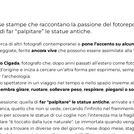
se stampe che raccontano la passione del fotorep
di far “palpitare” le statue antiche.
cerca di altri fotografi contemporanei e
pone l’accento
su alcun
ggiate, ferite
ancora vive
che possono essere assimilate alla "
o Cigada
, fotografo che, dopo anni passati all’estero come f
e d’origine e inizia a cercare un’altra forma per esprimersi, se
 l’archeologia.
spettatore in un viaggio nel tempo e nello spazio insieme al 
 sembra girare
,
ruotare
,
sollevare peso
,
respirare
,
piegarsi o so
essione: quella di
far "palpitare" le statue antiche
, arrivate 
nca, quello che non si vede, cercando l’infinito nel frammento
i per scovare le statue di cui coglie non l’interezza ma la fragi
colare "è toccato dalla luce naturale". Le immortala quando ven
 le va a trovare in diverse ore del giorno, mese dopo mese, st