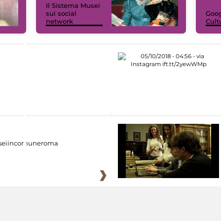
Il Sistema Musei
sui social
Goog
network
Cult
eiincomuneroma