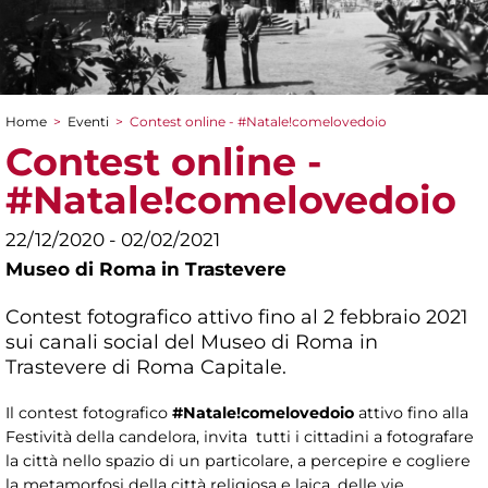
Home
>
Eventi
>
Contest online - #Natale!comelovedoio
Tu sei qui
Contest online -
#Natale!comelovedoio
22/12/2020 - 02/02/2021
Museo di Roma in Trastevere
Contest fotografico attivo fino al 2 febbraio 2021
sui canali social del Museo di Roma in
Trastevere di Roma Capitale.
Il contest fotografico
#Natale!comelovedoio
attivo fino alla
Festività della candelora, invita tutti i cittadini a fotografare
la città nello spazio di un particolare, a percepire e cogliere
la metamorfosi della città religiosa e laica, delle vie