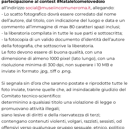
partecipazione al contest #Natale!comelovedoio
all’indirizzo
social@museiincomuneroma.it
, allegando:
- Lo scatto fotografico dovrà essere corredato dal nome
dell’autore, dal titolo, con indicazione del luogo e data e un
commento all’immagine di max 80 caratteri spazi inclusi;
- la liberatoria compilata in tutte le sue parti e sottoscritta;
- la fotocopia di un valido documento d’identità dell’autore
della fotografia, che sottoscrive la liberatoria.
Le foto devono essere di buona qualità, con una
dimensione di almeno 1000 pixel (lato lungo), con una
risoluzione minima di 300 dpi, non superare i 10 MB e
inviate in formato .jpg, .tiff o .png.
Si segnala sin d’ora che saranno postate e riprodotte tutte le
foto inviate, tranne quelle che, ad insindacabile giudizio del
Comitato tecnico-scientifico:
determinino a qualsiasi titolo una violazione di legge o
promuovano attività illegali;
siano lesive di diritti e della riservatezza di terzi;
contengano contenuti violenti, volgari, razzisti, sessisti, od
offensivi verso qualunque gruppo sessuale, etnico, politico