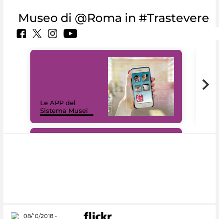
Museo di @Roma in #Trastevere
Il 
Le APP del
Mus
Sistema Musei
net
#DiscoverMiC