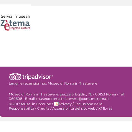
Servizi museali
Leggi le recensioni su:
Museo di Roma in Trastevere
Museo di Roma in Trastevere, piazza S. Egidio, 1/b - 00153 Roma - Tel.
060608 - Email: museodiroma.trastevere@comune.roma.it
© 2017 Musei in Comune
/
Privacy
/
Esclusione delle
Responsabilità
/
Credits
/
Accessibilità del sito web
/
XML-rss