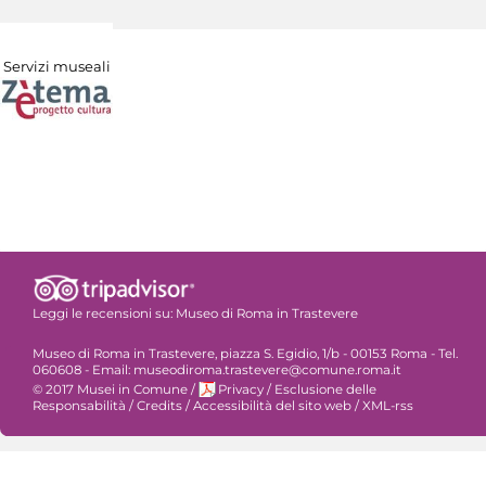
Servizi museali
Leggi le recensioni su:
Museo di Roma in Trastevere
Museo di Roma in Trastevere, piazza S. Egidio, 1/b - 00153 Roma - Tel.
060608 - Email: museodiroma.trastevere@comune.roma.it
© 2017 Musei in Comune
/
Privacy
/
Esclusione delle
Responsabilità
/
Credits
/
Accessibilità del sito web
/
XML-rss