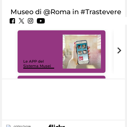
Museo di @Roma in #Trastevere
Il 
Le APP del
Mus
Sistema Musei
net
#DiscoverMiC