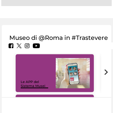
Museo di @Roma in #Trastevere
Il 
Le APP del
Mus
Sistema Musei
net