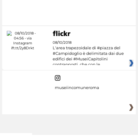
#DiscoverMiC
08/10/2018
L'area trapezoidale di #piazza del
#Campidoglio è delimitata dai due
edifici dei #MuseiCapitolini
contrapposti, che con le
museiincomuneroma