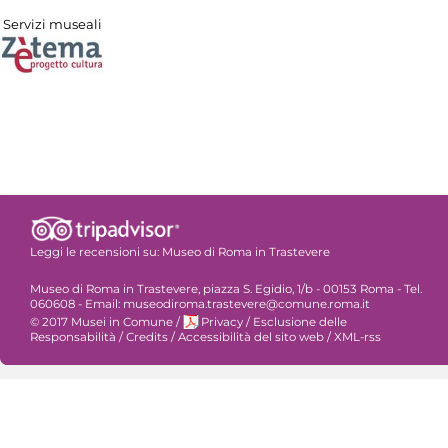
Servizi museali
Leggi le recensioni su:
Museo di Roma in Trastevere
Museo di Roma in Trastevere, piazza S. Egidio, 1/b - 00153 Roma - Tel.
060608 - Email: museodiroma.trastevere@comune.roma.it
© 2017 Musei in Comune
/
Privacy
/
Esclusione delle
Responsabilità
/
Credits
/
Accessibilità del sito web
/
XML-rss