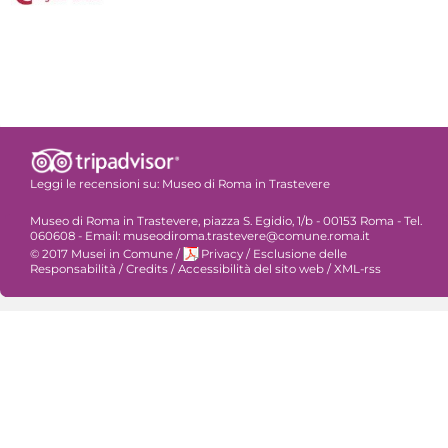
Leggi le recensioni su:
Museo di Roma in Trastevere
Museo di Roma in Trastevere, piazza S. Egidio, 1/b - 00153 Roma - Tel.
060608 - Email: museodiroma.trastevere@comune.roma.it
© 2017 Musei in Comune
/
Privacy
/
Esclusione delle
Responsabilità
/
Credits
/
Accessibilità del sito web
/
XML-rss