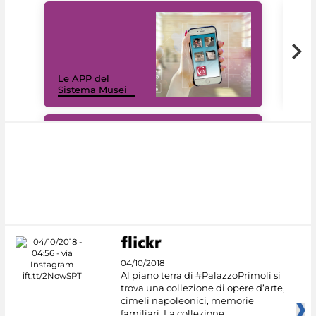
Il 
Le APP del
Mus
Sistema Musei
net
#DiscoverMiC
04/10/2018
Al piano terra di #PalazzoPrimoli si
trova una collezione di opere d’arte,
cimeli napoleonici, memorie
familiari. La collezione