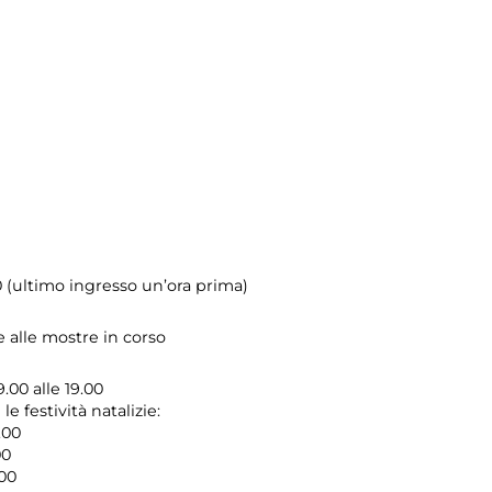
0 (ultimo ingresso un’ora prima)
e alle mostre in corso
9.00 alle 19.00
e festività natalizie:
.00
00
.00