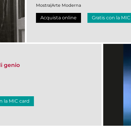
Mostra|Arte Moderna
Acquista online
Gratis con la MIC
i genio
n la MIC card