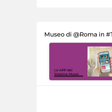
Museo di @Roma in #T
Le APP del
Sistema Musei