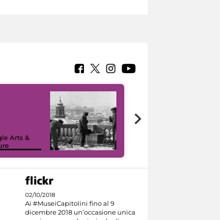
le Arts &
ure
I like MiC
02/10/2018
Ai #MuseiCapitolini fino al 9
dicembre 2018 un’occasione unica