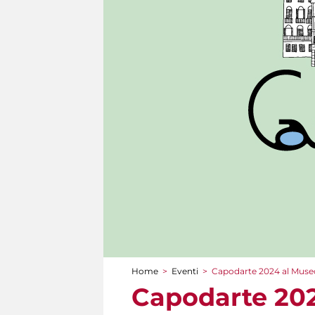
Home
>
Eventi
>
Capodarte 2024 al Museo
Tu sei qui
Capodarte 202