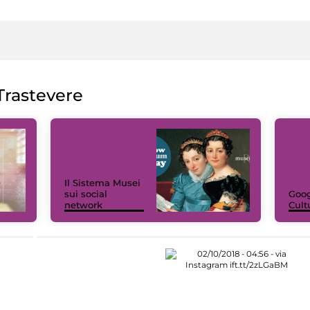
rastevere
Il Sistema Musei
sui social
Goog
network
Cult