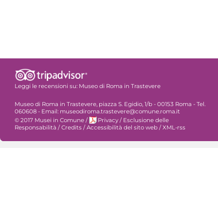
Leggi le recensioni su:
Museo di Roma in Trastevere
Museo di Roma in Trastevere, piazza S. Egidio, 1/b - 00153 Roma - Tel.
060608 - Email: museodiroma.trastevere@comune.roma.it
© 2017 Musei in Comune
/
Privacy
/
Esclusione delle
Responsabilità
/
Credits
/
Accessibilità del sito web
/
XML-rss