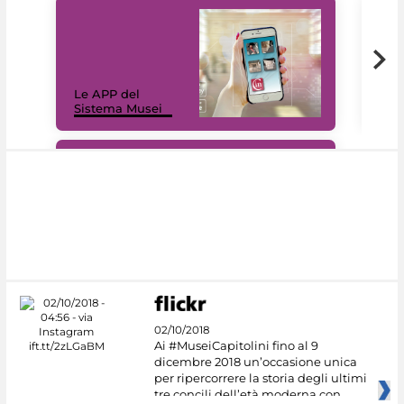
Il 
Le APP del
Mus
Sistema Musei
net
#DiscoverMiC
02/10/2018
Ai #MuseiCapitolini fino al 9
dicembre 2018 un’occasione unica
per ripercorrere la storia degli ultimi
tre concili dell’età moderna con