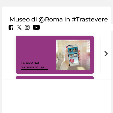
Museo di @Roma in #Trastevere
Il 
Le APP del
Mus
Sistema Musei
net
#DiscoverMiC