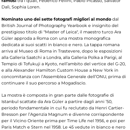
famosi
tra i quali, Federico Fellini, Pablo Picasso, Salvator
Dalì, Sophia Loren.
Nominato uno dei sette fotografi migliori al mondo
dal
British Journal of Photography Yearbook e insignito del
prestigioso titolo di "Master of Leica", il maestro turco Ara
Güler approda a Roma con una mostra monografica
dedicata ai suoi scatti in bianco e nero. La tappa romana
arriva al Museo di Roma in Trastevere, dopo le esposizioni
alla Galleria Saatchi a Londra, alla Galleria Polka a Parigi, al
Tempio di Tofukuji a Kyoto, nell’ambito del vertice del G-20,
e alla Alexander Hamilton Custom House a New York in
concomitanza con l’Assemblea Generale dell’ONU, prima di
continuare il suo percorso a Mogadiscio.
La mostra è composta in gran parte dalle fotografie di
Istanbul scattate da Ara Güler a partire dagli anni ’50,
periodo fondamentale in cui fu reclutato da Henri Cartier-
Bresson per l’Agenzia Magnum e divenne corrispondente
per il Vicino Oriente prima per Time Life nel 1956, e poi per
Paris Match e Stern nel 1958. Le 45 vedute in bianco e nero