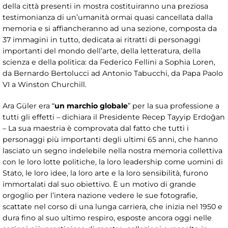
della città presenti in mostra costituiranno una preziosa
testimonianza di un’umanità ormai quasi cancellata dalla
memoria e si affiancheranno ad una sezione, composta da
37 immagini in tutto, dedicata ai ritratti di personaggi
importanti del mondo dell’arte, della letteratura, della
scienza e della politica: da Federico Fellini a Sophia Loren,
da Bernardo Bertolucci ad Antonio Tabucchi, da Papa Paolo
VI a Winston Churchill.
Ara Güler era “
un marchio globale
” per la sua professione a
tutti gli effetti – dichiara il Presidente Recep Tayyip Erdoğan
– La sua maestria è comprovata dal fatto che tutti i
personaggi più importanti degli ultimi 65 anni, che hanno
lasciato un segno indelebile nella nostra memoria collettiva
con le loro lotte politiche, la loro leadership come uomini di
Stato, le loro idee, la loro arte e la loro sensibilità, furono
immortalati dal suo obiettivo. È un motivo di grande
orgoglio per l’intera nazione vedere le sue fotografie,
scattate nel corso di una lunga carriera, che inizia nel 1950 e
dura fino al suo ultimo respiro, esposte ancora oggi nelle