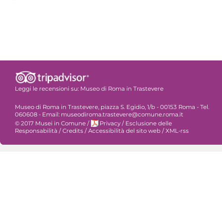
Leggi le recensioni su:
Museo di Roma in Trastevere
Museo di Roma in Trastevere, piazza S. Egidio, 1/b - 00153 Roma - Tel.
060608 - Email: museodiroma.trastevere@comune.roma.it
© 2017 Musei in Comune
/
Privacy
/
Esclusione delle
Responsabilità
/
Credits
/
Accessibilità del sito web
/
XML-rss