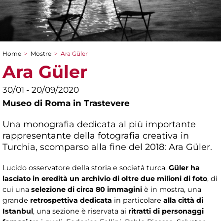
Home
>
Mostre
>
Ara Güler
Tu sei qui
Ara Güler
30/01 - 20/09/2020
Museo di Roma in Trastevere
Una monografia dedicata al più importante
rappresentante della fotografia creativa in
Turchia, scomparso alla fine del 2018: Ara Güler.
Lucido osservatore della storia e società turca,
Güler ha
lasciato in eredità un archivio di oltre due milioni di foto
, di
cui una
selezione di circa 80 immagini
è in mostra, una
grande
retrospettiva dedicata
in particolare
alla città di
Istanbul
, una sezione è riservata ai
ritratti di personaggi