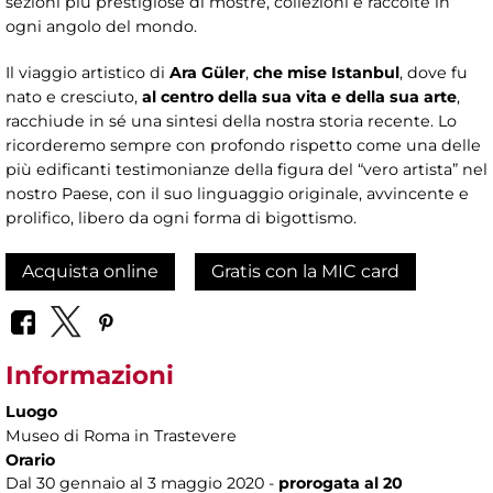
sezioni più prestigiose di mostre, collezioni e raccolte in
ogni angolo del mondo.
Il viaggio artistico di
Ara Güler
,
che mise Istanbul
, dove fu
nato e cresciuto,
al centro della sua vita e della sua arte
,
racchiude in sé una sintesi della nostra storia recente. Lo
ricorderemo sempre con profondo rispetto come una delle
più edificanti testimonianze della figura del “vero artista” nel
nostro Paese, con il suo linguaggio originale, avvincente e
prolifico, libero da ogni forma di bigottismo.
Acquista online
Gratis con la MIC card
Informazioni
Luogo
Museo di Roma in Trastevere
Orario
Dal 30 gennaio al 3 maggio 2020 -
prorogata al 20