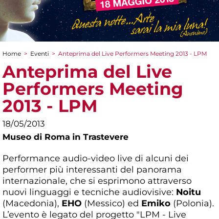
Home
>
Eventi
>
Anteprima del Live Performers Meeting 2013 - LPM
Tu sei qui
Anteprima del Live
Performers Meeting
2013 - LPM
18/05/2013
Museo di Roma in Trastevere
Performance audio-video live di alcuni dei
performer più interessanti del panorama
internazionale, che si esprimono attraverso
nuovi linguaggi e tecniche audiovisive:
Noitu
(Macedonia),
EHO
(Messico) ed
Emiko
(Polonia).
L’evento è legato del progetto "LPM - Live