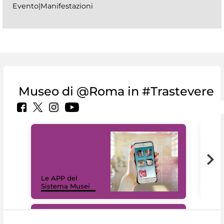
Evento|Manifestazioni
Museo di @Roma in #Trastevere
Il 
Le APP del
Mus
Sistema Musei
net