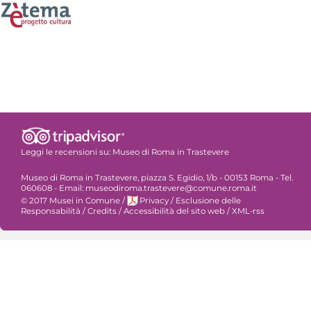
Leggi le recensioni su:
Museo di Roma in Trastevere
Museo di Roma in Trastevere, piazza S. Egidio, 1/b - 00153 Roma - Tel.
060608 - Email: museodiroma.trastevere@comune.roma.it
© 2017 Musei in Comune
/
Privacy
/
Esclusione delle
Responsabilità
/
Credits
/
Accessibilità del sito web
/
XML-rss