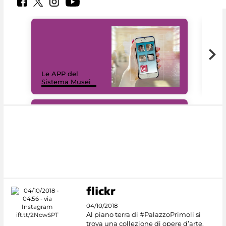
Il 
Le APP del
Mus
Sistema Musei
net
#DiscoverMiC
04/10/2018
Al piano terra di #PalazzoPrimoli si
trova una collezione di opere d’arte,